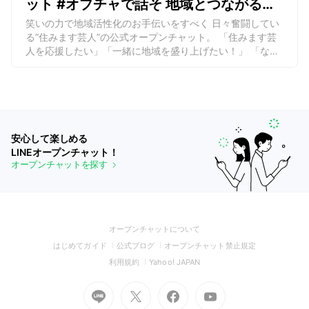
ット #オプチャで話そ 地域とつながるプ
ロジェクト【LINEオープンチャット】
笑いの力で地域活性化のお手伝いをすべく 日々奮闘してい
る”住みます芸人”の公式オープンチャット。 「住みます芸
人を応援したい」「一緒に地域を盛り上げたい！」 「なん
となくこの地域が気になる」 きっかけは何でもOK！気軽に
参加してみてください。
オープンチャットを探す
安心して楽しめる
LINEオープンチャット！
オープンチャットを探す
(Open
オープンチャットについて
in
(Open
(Open
(Open
はじめてガイド
公式ブログ
オープンチャット禁止規定
a
in
in
in
(Open
(Open
利用規約
Yahoo! JAPAN
new
a
a
a
in
in
window)
Go
new
Go
new
Go
Go
new
a
a
to
window)
to
window)
to
to
window)
new
new