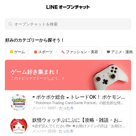
Search
OpenChats
search
or
area
search
messages
Home
好みのカテゴリーから探そう！
ゲーム
スポーツ
ファッション・美容
アニメ・漫画
ゲーム好き集まれ！
このトピックでトークしよう！
◓ ポケポケ総合 ◒ トレードOK！ ポケモントレーディングカードゲームポケット Pokemon
『Pokémon Trading Card Game Pocket』の総合的な情報をみんなでシェアするオプチャ！ ポケモン、ポケカが好きな方々が集まり、自由に情報交換やトレードを楽しめる場所です。 自慢のカードを貼るもよし！ バトル戦略を考えるもよし！ 不明な点を質問するもよし！ 初心者の方も、ポケカに詳しい方も、どなたでもご参加いただけます。 ワイワイ楽しみながら最高のトレード仲間を見つけましょう！ #PokemonTradingCardGamePocket #PokemonTCGPocket #ポケモン #Pokemon #ポケポケ #スマホ #アプリ #任天堂 #ポケモンGO #ゲーム #DeNA #ポケカ #Android #iPhone
メンバー 5487
たった今
妖怪ウォッチぷにぷに【攻略・雑談・お助け・おかえり・俺の友達紹介キャンペーン・フレンド募集】
※必ず読んでください❗️❗️※ ★お助けメインの方は「お助け専用部屋」に参加するよう、よろしくお願いいたします‼️★ より良い環境を維持する為、オープンチャットに入ったらノートやアナウンスの確認を必ずよろしくお願いします！ 助け合い楽しみましょう！ 荒らしは遠慮無く退会させて頂きます。 助け合いが出来ないイベントは攻略や雑談などで話しましょう。 他グルへの勧誘・代行・チート・荒らし等は禁止です。 ★再参加整理中★ ・イベ終了毎に荒らし以外の方は再参加を解除してるので気持ちを改めて再参加の方をよろしくお願いいたします。 🏷Tag欄 #ゲーム#ぷにぷに#お助け#雑談#ぷにぷにお助け#妖怪ウォッチぷにぷにお助け#妖怪ウォッチ#ぷにぷにフレンド募集#ぷにぷにフレンド#ぷにぷにオプチャ#ぷにぷにオープンチャット#雑談部屋#雑談オプ#ぷにぷに攻略#ぷにぷに招待キャンペーン#イサマシ#ポカポカ#ウスラカゲ#フシギ#ニョロロン#ブキミ#怪魔#ゴーケツ#プリチー#王#ゲーム好き集まれ#にじさんじ#攻略#スコアタ#お助け募集#フレンド#フレンド募集#ガチャ#フレコ#隠しステージ #Z#ZZ#ZZZ#UZ#封印#強敵#ボス#種族#ニャンボ#オールスター#サンデー#アニメ#ホロライブ#抽選#配布#リーク#ホロライブ好き#ホロライブオプチャ#ホロライブオープンチャット#コラボ#映画#おはじき#ゴルフ#にゃんとす#にゃんとすコーラ#ゲート#周回#神引き#特効#レアドロ#ドリンク#ベスパ#招待キャンペーン#オープンチャット#助け合い#ぷにぷに雑談#東リべ#東京リベンジャーズ#東卍#リゼロ#仮面ライダー#ぷよぷよ#七つの大罪#シャドウサイド#三国志#レベルファイブ#進撃の巨人#モンスト#五等分の花嫁#このすば#転スラ#俺の友達召喚キャンペーン#ゲーム攻略#ぷにぷに俺の友達召喚キャンペーン#初心者#中級者#上級者#無課金勢#ガチ勢#リゼロ#エヴァ#プロセカ#Switch#モンスト#星街すいせい#さくらみこ#白上フブキ#百鬼あやめ#湊あくあ#猫又おかゆ#戌神ころね#潤羽るしあ#宝鐘マリン#兎田ぺこら#白銀ノエル#沙花叉クロヱ#天音かなた#ぷにぷに俺の友達紹介キャンペーン#ぷにぷに雑談#ぷにぷにおかえり#ポケポケ#名探偵コナン#無職転生
メンバー 2558
たった今