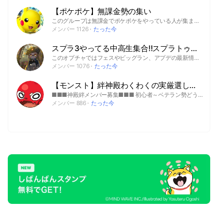
【ポケポケ】無課金勢の集い
このグループは無課金でポケポケをやっている人が集まるグループ。暇な時はいつでも雑談できます!!デッキを一緒に考えるのもよし、バトル申し込みもよしのなんでもありのグループです!!そして定期的に個人戦勝ちあがり大会を行います。大会募集の際に全体メンションを行いますので、ご了承いった上でご参加ください。#ポケポケ
メンバー 1126
たった今
スプラ3やってる中高生集合‼︎スプラトゥーンを楽しもう〜！
このオプチャではフェスやビッグラン、アプデの最新情報などの貴重な情報はアナウンスやbotに登録されるから見逃すことがないよ！ ⬇︎⬇︎⬇︎⬇︎⬇︎⬇︎🚨ルール🚨⬇︎⬇︎⬇︎⬇︎⬇︎⬇︎ 入室したら大事なノートを絶対読んでください！ 快適なオープンチャットにするために、入室時 ⒈不適切なニックネームやアイコン ⒉勧誘や宣伝 ⒊乱暴な口調 はやめてください ※ここは中学生と高校生のオプチャです 小学6年生の方は卒業したら可 中学・高校時代にこのオプチャに入ったら、高校卒業後もいてもいいよ！ ーーーーーー 上級者から初心者まで楽しめるオプチャを目指してるよ！ たくさん雑談してくれると嬉しい♪(๑ᴖ◡ᴖ๑)♪ 分からないことがあれば何でも聞いてね！ 心優しい方々がたくさんいます！ 創設日 2022年 7月23日 2022年7月23日〜2025年5月3日 1代目管理人 紅葉(とっち) 2025年5月3日〜 8月16日 2代目管理人 かさね 2025年8月16日〜2月26日 代理管理人 雪さん 2月26日〜 2代目管理人 かさね #スプラ #スプラトゥーン #スプラ3 #スプラトゥーン3 #サーモンラン #サモラン #サーモンランNW #サモランNW #ガチ勢 #エンジョイ勢 #enjoy勢 #初心者 #Xマッチ #バンカラマッチ #レギュラーマッチ #プライベートマッチ #ガチマッチ #プラベ #ガチマ #Splatoon #Splatoon3 #学生 #中学生 #高校生 #ゲーム #スイッチ #Switch #Nintendo #任天堂 #ニンテンドー #対戦 #攻略 #フレンド #フェス #フウカ #ウツホ #マンタロー #ビッグラン #バイトチームコンテスト #バチコン #サイドオーダー #サイド・オーダー #エキスパンション・パス #有料追加コンテンツ #グランドフェスティバル
メンバー 1076
たった今
【モンスト】絆神殿わくわくの実厳選しながらオーブ貯めよう〜24時間OK初心者歓迎～コラボガチャに☆
■■■神殿絆メンバー募集■■■ 初心者～ベテラン勢どうぞ😀 LK44～2500在籍 わくわく実厳選しながらオブチケも両方ゲット👍 24時間好きな時に来て下さい★ ほとんどのメンバーが毎月40枚持って帰ってます。 100枚超えメンバー多数在籍👆 ※フレ枠40以上必須になります。 ＃モンスト＃神殿＃絆＃光時
メンバー 886
たった今