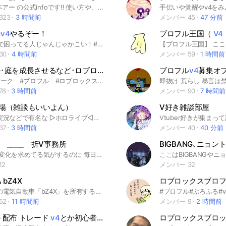
V-tuber ベアー の公式infoです‼️ 使い方や、ルールの記載ございます。 追加された方は必ずご一読下さい。 【発信内容】 1.配信のスケジュール📢 2.動画投稿のお知らせ📢 3.グッズ、LIVE等のお知らせ📢 4.その他の告知やお知らせ等… 【オープンチャットでのルール💬】 【OK🙆‍♀️】 1.主からの発信に対しての皆様の反応コメント。 (例)了解、把握、🫡など… 2.(主への)推し活をする際での質問やリスナー同士でのオープンチャットでの会話💬 ※メンションはNG。不特定多数の方々への質問はOK。 【NG行為🙅‍♀️】 1.個人情報を聞き出す等の行為。 2.メンションを付けて個人同士での会話。 3.主の話題に関係ない話題の発言。 4.オープンチャット内の内容を外部へ漏洩する行為。 5.誹謗中傷や第三者へのなりすまし。荒らし行為等…。 以上の行為を発見しましたら強制退出となりますのでご注意下さい。 また上記の内容以外でも当オープンチャットをお使い頂いてる方々が不快になるような行為を見かけたら際も強制退出となりますので 発言や行動には充分にお気をつけ下さい。 【その他】 上記の内容は現段階での内容やルールです‼️ 今後内容やルールの一部変更や追加などもございます。 当オープンチャットに参加されてる皆様が 安心、安全にお使い頂けるよう皆様ご理解、ご協力の程宜しくお願い致します🤲
323
3 時間前
メンバー 45
47 分前
ル
v4
やるぞー！
ブロフル王国（
V4
みんなv4で困ってる人じゃんじゃかこい！#ブロックスフルーツv4お助け
30
4 時間前
メンバー 59
1 時間前
ブロフル･庭を成長させるなど･ロブロ･雑談手伝い・トレード・
ブロフル
v4
v4
・歯車・
募集オ
#ライブトーク #ブロフル #ロブロックス #初心者 #上級者 #レイド #配布 #v4 #リヴァイアサン#TTD#トイタワ#リヴァ#手伝い
78
3 時間前
メンバー 90
7 時間前
場（雑談もいいよん）
V好き雑談部屋
💫ゲーム実況などで有名な ▷ホロライブ◁を大好きの人が運営するオプチャ💫 🌽V好きなら誰でも歓迎です！ 気軽に入ってきてください！ たくさんお話しましょ🌽 🐏まだまだ参加募集中🐏 《承認制で運営しております》 ※承認には時間のかかる場合もありますが何卒… ⚔VTuberが好きな人から興味がある人、VTuber関連なら誰でも大歓迎です！⚔ あなたの参加をお待ちしてます！ ※通知多いです #ホロライブ#にじさんじ #VTuber#ホロライブ #ほろらいぶ #hololive #Vtuber #virtualyoutuber #ファングループ #ファンOC #ホロライブファン #ホロライブOC #ホロライブEN #EN #ホロライブID #ID #hololiveEN #hololiveID #0期生 #1期生 #2期生 #3期生 #4期生 #5期生 #ゲーマーズ # #ホロライブ#ホロスターズ #イノナカミュージック #ホロライブインドネシア #ホロライブEnglish #ときのそら #あんきも #そらとも #AZKi #開拓者 #ロボ子さん #ろぼさー #さくらみこ #みこち #白上フブキ #フブキング #すこん部 #夏色まつり #まつりす #夜空メル #かぷ民 #赤井はあと #はあちゃま #はあとん #アキ・ローゼンタール #アキロゼ #ロゼ隊 #湊あくあ #あくたん #あくあクルー #癒月ちょこ #ちょこ先生 #ちょこめいと #百鬼あやめ #余 #百鬼組 #紫咲シオン #塩っ子 #大空スバル #すばぅ#スバ友 #大神ミオ #ミオしゃ#みおーんファミリー #ミオファ #猫又おかゆ #おかゆん #おにぎりゃー #戌神ころね #ころさん #ころねスキー#おかころ #不知火フレア #エルフレンド #白銀ノエル #団長 #白銀聖騎士団 #宝鐘マリン #船長 #宝鐘の一味#宝鐘海賊団 #兎田ぺこら #ぺこーら #野うさぎ #潤羽るしあ #るしゃ #るーちゃん #ふぁんでっど #星街すいせい #すいちゃん #星詠み #天音かなた #へい民 #桐生ココ #たつのこ #角巻わため #わためいと #常闇トワ #常闇眷属 #姫森ルーナ #ルーナイト #雪花ラミィ#雪民 #桃鈴ねね #ねっ子 #獅白ぼたん #ぼ担 #尾丸ポルカ #おまる座
37
3 時間前
メンバー 40
40 分前
sh _____ 折V事務所
 ︎︎ 何か 変化を求めてる気がするのに 毎日暇を潰しているだけで 時間は勝手に過ぎていって 。 ______ ん 、ねむ … 。 何もしてないと 体が疲れやすいな … ん … なんだろ このサイト … 『新女性VTuber事務所設立！』 世界中のファンを熱狂させよう ____ … 見つけちゃったかも 、 楽しいこと 。 ﹏﹏﹏﹏﹏﹏﹏﹏﹏﹏﹏﹏﹏﹏﹏﹏﹏﹏ 🃏 1期生 突如として現れた謎の怪盗集団 。 それぞれが トランプのマークを名乗り 、 キングにより 統率されている 。 何でも盗む というその目的は 、 「 世界を変える事 」 ただ1つ 。 🚬 2期生 裏の世界に住む極惡人と呼ばれる 者たち 。 彼女らは 残瘧な性格ではないのだが … 世界に 、運命に 退屈な日々に 反逆すべく 活動をするようだ 。 🪽 3期生 増えすぎた人間たちの 信仰対象を統一する 為に 地上に降りてきた 神 。 歌やゲームなどを 用いていると 段々と 人間に 興味が出てきているようだ 。 🎺 4期生 大きな悩みを抱えたロバたちは 楽隊を 目指すための長い旅路の途中 。 見つけた家にいた 惡者を 倒した ロバたちは そこを気に入り 、 ブレーメンには行かずに 、 その家から 配信をするようだ 。 🪄 5期生 伝説の戦士である 魔法少女として みんなを癒すために 配信を始めた 。 上手くいかないことばかりだが 、 みんなのため 持ち前の ガッツで 困難を 乗り越えて 行っている 。 🕸 6期生 伝説の戦士を 追ってこの世界に来た 悪役と 呼ばれる 者たち 。 どうにかしてでも 魔法少女達より 人気に なりたい様だ 。 🍽️ 7期生 和食や中華 、闇鍋などの料理 。 影響力の強い VTuber界隈に 乗り込み 、 自分の良さを 知らしめようと している 。 #架空VTuber事務所 #架空VTuber也 #折也 #オリキャラ #折VTuber也 #折VTuber事務所 #折V事務所 #折V也 #架空VTuber事務所也 #V事務所也 #折伽羅
12
メンバー 32
 bZ4X
トヨタ初の電気自動車「bZ4X」を所有するオーナーたちのチャットルームです😊 ※購入前の方もお気軽にどうぞ〜♪ ※ 名前@車種 グレード 納車予定月となるような名前でご参加ください！ 例1) マーク@ノーマルFWD Z 7月納車 例2) 太郎@ツーリング4WD Z 納車済 例3) 花子@購入検討中 雑談、困りごとや相談、情報共有などなど皆で仲良く盛り上がっていきましょう🚗 #bZ4X #TOYOTA #トヨタ #EV #BEV #電気自動車 #SUV #補助金 #V2H ※最低限のネチケットをもっての参加よろしくお願いいたします。 守れない場合は強制退会していただく場合がございます。
52
11 時間前
メンバー 9
2 時間前
 配布 トレード
v4
とか初心者大歓迎！！！
ロブロックスブロ