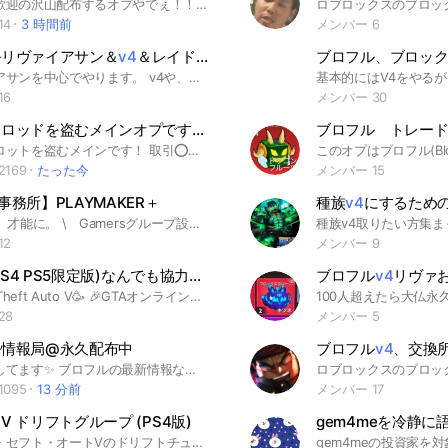
初心者大歓迎の沢山配布するオプやでぇ！！！！！配布は↓↓↓ 10人、25人、45人、60人、80人、100人、130人、170人.200人、250人300にん、350人、400人って感じ400の後にもまだまだ配布ある！！(そんなに行くかなメンバー笑) とりま、このオプとブロフルみんなで盛り上げるぞぉぉぉ！！！！！ #ブロフル#ブロックスフルーツ#配布#v4 #ロブロックス #雑談 #修学旅行 #恋愛 #彼女 #恋 #占い #学生 #弥生 #2ch #遊び #平和 #国連 #同志 #やがみ #YouTube #ニコニコ #イタリア #日本 #スレ#大日本帝国 #大東亜共栄圏 #日本国 #天皇陛下 #ソ連 #新ソ連 #新ソビエト #新日帝 #新大日本帝国 #日帝 #ナチス #東條英機 #大ドイツ #ハイドリヒ #アイマヒン #ヒムラー #ヒトラー #革命 #ファシズム #総統 #ムッソリーニ #ドゥーチェ #イタリア王国 #帝国 #レーニン #山本五十六 #東郷平八郎 #満州国 #大和 #赤城 #烈風 #全体主義 #軍国主義 #国家社会主義 #親衛隊 #ファシズム #ファシスト #コミンテルン #共産主義 #スターリングラード #レニングラード #カリーニングラード #レーニン #スターリン #トロツキー #粛清 #ノルウェー王国 #ヨーロッパ #独ソ戦 クルスク #東方生存圏 #陸軍 #海軍 #同盟 #ミリタリー #社会主義 #民主主義 #宗教 #中東 #ユダヤ人 #アウシュヴィッツ強制収容所 #ラーゲリ #アメリカ #米帝 #太平洋戦争 #大東亜戦争 #アメリカ #岸田文雄 #安倍晋三 #デーニッツ #地中海 #ドイツ #ソビエト連邦 #赤 #祖国 #戦争 #皇国
14
3 時間前
メンバー 6
ルリヴァイアサン＆
v4
＆レイド＆トレード
ブロフル、ブロッ
リヴァイアサンを中心でやります。 v4や、レイドなどもおっけいです 即抜けやめてね みんなで楽しくやりましょう。
16
メンバー 30
ブレインロッドを盗むメインオプです、ブレインロットを盗む、初心者大歓迎、配布多め、ブロフル、津波
ブロフル トレー
ブレインロットを盗むメインです！ 取引️⭕️無断宣伝❌詐欺❌クロトレ️⭕️ ブロフルもありだよー 楽しくやろうね ノートは自由に使ってね まっすーオプです ⬇は検索かけるためにしてる見なくていい #ブロックスフルーツ#プラント対ブレインロッド#ロブロックス#プラント対ブレインロッド#roblox#bloxfruits#ゲーム#宣伝自由#game#雑談#トイレットタワーディフェンス#TTD#tdトイタワ#トイレットタワーディフェンス雑談交換#ブロックスフルーツv4#ブロックスフルーツ覚醒#ブロックスフルーツリヴァイアサン#バウンティラッシュ#バウンティ#庭を成長させる #庭を育てる#神ゲー#99日#ブレインロット
169
たった今
メンバー 15
事務所】PLAYMAKER＋
種族
v4
にするための
❇ 遊びを、才能に。 \ Gamersグループ設立決定❗️ / 準備出来次第 4人ずつ承認❗️多分。古参のお前はきっと8期生になれる！？1期生はモチロン運営タチなんでね・・・🧏🏻‍♀️ ここのいいところは自由なところ‼️とはいえマナーとかはある程度守ってもらわないといけないんだけどサ・・ ゆるゆる事務所❗️この通り絵文字とかも使ってオッケー。 ＊ ＊ ＊ オーディション等なし！すぐにデビューできる🧏🏻‍♀️ 歌・ゲーム・お絵描き・企画・雑談・実験的配信まであらゆる“遊び”を表現に変えるVTuber事務所でーす❗️ジャンル・国籍・言語に縛られず、それぞれの好きと個性をプラスしていく場所‼️🫶🏻🫶🏻 なんで以下の部門を用意してますよと。⬇️ PLAYMAKER＋ JP🇯🇵 PLAYMAKER＋ EN🇺🇸etc… PLAYMAKER＋ KR🇰🇷 *️⃣ これはENなら英語使えとかじゃなくて 、まぁとにかくキャラクター上の所属イメージっていうか ・・・ 海外好きだからENにしよ〜〜のノリで全然いいし 外国語配信は必須じゃないよーってコト❗️勿論やっても大歓迎なんで皆の好きにしてねってカンジ。 個人のサブトーク（チャンネル）も開設可能！！スパチャ制度があります。 ENの管理人がみんなの事待ってるよ 😘 【 リスナーは単色または初期アイコンのみ❗️ 】 2期生 … 4 ／ 4 3期生 … 4 ／ 4 4期生 … 4 ／ 4 5期生 … 4 ／ 4 6期生 … 4 ／ 4 7期生 … 4 ／ 4 8期生 … 0 ／ 4 ⬅️あと4人❗️ 見学・リスナー ： 2人 #架空V #架空V事務所 #架空VTuber事務所
12
メンバー 9
GTA5 (PS4 PS5限定版)なんでも協力します。
ブロフル
v4
リヴァお助け
🥳Grand Theft Auto V🥳 🎉GTAオンライン🎉 🎮PS4 PS5限定チャット🎮 😲クイックアップデート情報載せてます⚠️ フレンドや旧強盗〜カヨペリコ🔱 レース 🏍️売却🚚募集 なんでもお手伝いします👍 みんなでお金稼ぎしましょう🤑 楽しくわちゃわちゃしましょう🥰 迷惑行為が多い為😱 最低限の礼節、礼儀と常識あるかたお入り下さい🤣 名前をPSIDにして頂けると幸いです。が強制ではありません。 #GTA5 #PS4 #PS5 #GTAOnline #GTAオンライン #RockstarGames #フレンド募集 #旧強盗 #DD強盗 #カジノ強盗 #カヨペリコ #ナイトクラブ #エージェンシー #オートショップ #名声 #レース #売却 #スキル上げ #カーミーティング #Twitter #Youtube #Instagram #TikTok #協力 #相棒 #組対 #兄貴 #Grand Theft Auto V #放置ジョブ #小ネタ #裏技 #クルー #SSRV #副官募集 #グランド・セフト・オートV
28
メンバー 5
ル情報局@永久配布中
ブロフル
v4
、交換
永久配布してます✨ ブロフルの最新情報などをいち早くお届けします✨ブレインロットなどの別ゲーの取引も可能です！ botで実についての情報、価値表、種族についての情報や一部剣や銃の入手方法も調べる事が出来ます 雑談や取引、PvP募集、レイドv4海イベレベ上げ等の攻略、海賊団への勧誘その他いろいろな事に使ってください。 禁止事項は詳しく大事なノートに記載しておりますのでご確認ください。 ✨🎉実と永久合わせて過去に約200回以上配布 #ロブロ #ブロフル #ブロックスフルーツ #ロブロックス #雑談 #ブレロ #ブレインロット
095
13 分前
メンバー 17
V ドリフトグループ (PS4版)
gem4meを冷静に
グランド・セフト・オートVのドリフトチューニング車でドリフトをしているオープンチャットとなっております。 ・ドリフトしているけど一緒に走る人がいない ・もっと早く走りたい ・気になるけどどうすればいいのか分からない 上記の方々の為の場所となっております。 初心者の方でも上級者の方でもどなたでも入ることができます。 但し、一緒に走っている人の妨害をしたり、人の車両を見て小馬鹿にしたり(本人がネタにしている場合を除く)、そういった他人が傷つくような行為はおやめ下さい。 また、本オープンチャットではクルーの募集を行っております。もし入りたい場合はオプ主に言って頂ければ対応致しますのでよろしくお願いします。 オプに入る条件は特にございませんので男女関係なく気軽に入ってください😊 荒らし目的、出会い目的、下ネタ発言等は不快になる方々がいらっしゃる可能性もございますのでしないようにご了承ください #GTA5 #GTAV #GTAオンライン #ドリフト #LSカーミーティング #ドリフトチューニング #エンジョイ勢 #PS4版#PS4 #PS5