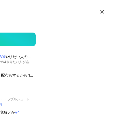
スマホ版LINEで見る
Close
searc
area
ツ
V4
やりたい人の助け合いオープンチャット！
そのまんま！ブロフルのV4やりたい人が協力してV4にしたり助け合うオープンチャット！(注意)このオープンチャットでは暴言や性的発言をした人は抜けさせられますのでやめてください🫡#ブロフル#ロブロックス#ブロックスフルーツ#bloxfluits
今
布もするかも 150人で狐配布！！
ホンダV4好き用チャット トラブルシュートなど技術的な情報交換をはじめ、ワイワイと仲間が増えたらと思います。 特にルールは設けていませんが、参加される方はノートをご一読下さい。
前
か覚醒とか
v4