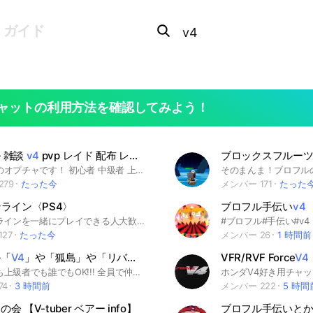
Search
OpenChats
search
ガイド
or
area
messages
search
ャットの利用方法を確認してみよう！
 雑談
v4
pvp レイド 配布 レベ上げ 色々やろう！
ブロックスフルー
ブロフルのオプチャです！ 初心者 中級者 上級者 猛者 誰でも大歓迎！ いっぱいプレゼント企画します！ 1ヶ月に一回四皇決定戦をします！ めっちゃ楽しいオプに絶対します！ みんな入ってきてね！ #ブロフル #ブロックスフルーツ #ロブロ #ロブロックス #Roblox #ROBLOX #トイレットタワーディフェンス #ブロフル配布 #配布 #プレゼント企画 #ブロフル最強 #ブロフル狐 #おざぺい #ブウ #おやきち #ゆき #ハム #毒キノコ #最強決定戦 #ブロフルプレゼント企画 #ブロフルv4 #ブロフルレベ上げ #ブロフルレイド #50人で配布 #ブロフル四皇
279
たった今
メンバー 171
たった
ンライン〈PS4〉
ブロフル手伝い
v4
配
GTAオンラインを一緒にプレイできる人大歓迎❕ ここはGTAオンラインをプレイしたり、雑談したりするオープンチャットです。 ■お願い🙏 ・新規さんは参加後にノートに自己紹介をお願いします。 ・挨拶は人として最低限なので参加したら必ず挨拶をしましょう。 ■禁止事項🚫 ・個人情報に関する投稿、スタ連、即抜け、荒らし、暴言、下ネタ、運営に消されるような画像、出会い厨、他オープンチャットへの勧誘行為および宣伝行為、はしないでください。 また、オープンチャット内でトラブルが発生した際は、基本的に自分達で解決してもらいますが、あまりにもひどかったり、いつになっても解決しない場合は、管理人や副管理人が独断と偏見で蹴る場合があります。 最低限のルールなので、🤓「ルールに書かれてないからいいだろ」とかクソみたいなことは言わないでください。 GTA初心者から廃人まで誰でも来てね〜 そんじゃ中で待ってるよ。 #GTA5 #GTAオンライン#GTA5オンライン#GTAO#GTAONLINE#GTAV#grand theft auto V#grand theft auto 5#グラセフ#グラセフ5#グラセフオンライン#グラセフV#グランドセフトオートV#グランドセフトオート5#PS4#ゲーム
#ブロフル#手伝い#v4
27
たった今
メンバー 26
1 時間前
ル「
V4
」や「狐島」や「リバィアサン」などみんなでやろう
VFR/RVF Force
V4
初心者でも上級者でも誰でもOK!!! 全員で仲良く頑張ろう！！！ #ブロフル#ブロックスフルーツ #Blox fruits #v4 #リヴァイアサン #狐島 #ロブロックス #ロブロ
74
3 時間前
メンバー 222
5 時間
会 【V-tuber ベアー info】
ブロフル手伝いと