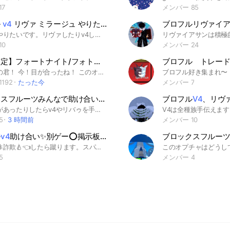
17
メンバー 85
ル
v4
リヴァ ミラージュ やりたい人歓迎！！
ブロフルリヴァイ
少人数でやりたいです。リヴァしたりv4したりするフレンド欲しい人に是非入って欲しいです。（出来ればレベマ）
10
メンバー 24
【学生限定】フォートナイト/フォトナ一緒にプレイしようぜ！雑談/ブレインロット/ぷにぷに/NTE
ブロフル トレー
お！そこの君！ 今！目が合ったね！ このオプに興味はないかいー？！ 説明だけでも見ていって！ こんにちは！ 管理人のあられです！ このオプは学生限定のフォトナのオプです！ 初心者〜上級者まで全員大歓迎！ 男子も女子ももちろんどっちも大歓迎！ 週末には誰でも参加可能のギフト付きカスタムやったりしてます！！ 雑談もおっけーだから雑談していいよ〜！ このオプは、サブトークに ぷにぷに、にゃんこ大戦争、 NTEなどの別ゲーもできます！ ルールはこれ！ 1.荒らし❌️ 2.即抜け❌️ 3.暴言 ❌️ 4.下ネタ❌️ 少しでも興味があったら是非！是非！ 入ってみてください！ みんな優しくてフォトナしてくれるよー！ 別ゲーも是非！ 創立2024.11.18 #初心者 #フォトナ #フレンド #建築 #建築バトル #フォートナイト #バトルパス #スキン #小学生 #中学生 #高校生 #大学生 #女子 #男子 #暇 な人#ゲーム#フォートナイト攻略#1V1 #Switch勢 #enjoy勢 #PS勢 #PS5勢 #パソコン勢 #ガチ勢 #フォートナイト女子 #フォートナイト 男子 #フォートナイトタイマン #フォートナイト競技勢 #フレンド 募集 #フレンド作り#Fortnite #YouTuber#YouTube#ボイチャなし# ボイチャあり#vcあり#vcなし#練習#大会#フォトトナ練習#フォトナ 大会#学生#学生限定#初心者 #上級者 #中級者 作った日 2024.11.18 改善1 2025.1.14
192
たった今
メンバー 7
ブロックスフルーツみんなで助け合い（
v4
やリヴァなどです！）
ブロフル
V4
、リヴァ
僕は時間があったりしたらv4やリバゥを手伝います！ 配布はしょぼいかもですが沢山する予定です（ﾀﾌﾞﾝ）
5
3 時間前
メンバー 10
ル
v4
助け合い✨別ゲー⭕️掲示板利用ok
ブロックスフルー
リアトレ🐜詐欺🍐👈したら蹴ります。スパムも❌副官3名です(*^^*)みんなで協力してv4などやりましょう
5
メンバー 4