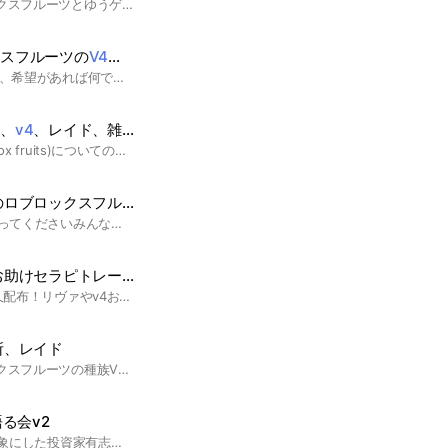
ロブロックスのブロックスフルーツとゆうゲームでV4を、やる人を募集しています
クスフルーツの
V4
、実の覚醒、トレード、リヴァイアサンや雑談など
基本的にはV4をやるが、希望があれば何でもします#ブロフル
ド、
v4
、レイド、雑談
このオプはブロフル(Blox fruits)についてのオプです！トレードやv4、レイド、またはそのほかの手伝いや相談も可です！荒らしや即抜けはNGです！気軽に入ってきてくださいね！
ロブロックスフルーツ
種族v4取りたい方集まってくださいみんなで取りましょう
セラピトレード！！雑談オプチャ
100人超えたら大仏永久配布！リヴァやv4お助けします！！ ぷにぷにお助けやってます自分はぽっぷに以外永久あります
所、レイド
ロブロックスのブロックスフルーツの種族V4をしたり、交換、レイドをする、他のオプの勧誘はやめてください
語る会v2
gem4meの投資家を対象にした投資家有志による情報共有の場です