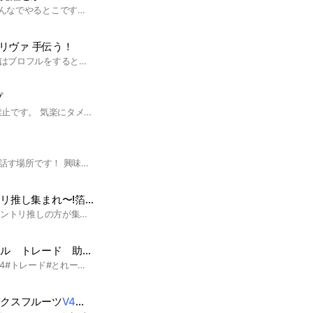
手伝いや覚醒やv4をみんなでやるとこです、宣伝とかするならメンションして一言言ってねー
リヴァ 手伝う！
【ブロフル王国】 ここはブロフルをするとこ！ けど別ゲーの話もありだよ🫶🏻 配布あります！ めっちゃ配布するかもです 簡単ルール説明！！ 喧嘩 ❌ 垢交換 ❌ 下ネタ❌ 詳しいルールは オプのノートで！！ V4 リヴァイアサン 海レとかなんでも 手伝うよ！！ 仲良くしましょう 🫶🏻꙳゛ 設立 2024年 8月3日 #ブロフル #ロブロックスフルーツ #V4 #リヴァイアサン #手伝い屋 #ゲーム
初心者大歓迎
プ
即抜け 荒らし 暴言は禁止です。 気楽にタメ口使ってもらって構わないです！一緒にブロフルv4目指しましょう！ （ぶっちゃけ雑談ばっかりしてます） ミスって退会させてしまった人は、また入って来てくれたら良い実あげます（無料） よくミスって退会させてしまいます。 先に謝っときます、すいません。
Vtuber好きが集まって話す場所です！ 興味がきたらぜひ‼️ 個人V推しでも大歓迎🙆‍♀️ #ホロライブ#VTuber#にじさんじ#個人VTuber #ぶいすぽ#雑談#イラスト#イラスト好き#語りたい#あおぎり#ホロライブプロダクション#ホロライブ０期生#ときのそら#ロボ子さん#さくらみこ#AZKi#あずきち#星街すいせい#ホロライブ1期生#夜空メル#赤井はあと#アキ・ローゼンタール#夏色まつり#ホロライブ2期生#湊あくあ##紫咲シオン#百鬼あやめ#癒月ちょこ#大空スバル#ホロライブ3期生#ホロライブファンタジー#兎田ぺこら宝鐘マリン#白銀ノエル#不知火フレア#潤羽るしあ#ホロライブ4期生#天音かなた#常闇トワ#姫森ルーナ#角巻わため#桐生ココ#ホロライブ5期生#ねぽらぼ#雪花ラミィ#桃鈴ねね#尾丸ポルカ#獅白ぼたん#魔乃アロエ#秘密結社ホロックス#ラプラス・ダークネス#鷹嶺ルイ#博衣こより#沙花叉クロヱ#風真いろは#ホロライブインドネシア#アユンダ・リス#ムーナ・ホシノヴァ#アイラニ・イオフィフティーン#クレイジー・オリー#アーニャ・メリフィッサ#パヴァリア・レイネ#べスティア・ゼータ#カエラ・コヴァルスキア#森カリオペ#小鳥遊キアラ#一伊那尓栖#がうる・ぐら#ワトソン・アメリア#IRyS#セレス・ファウナ#オーロ・クロニー#七詩ムメイ#ハコス・ベールズ#シオリ・ノヴェラ#古石ビジュー#ネリッサ・レイヴンクロフト#フワワ・アビスガード#モココ・アビスガード#エリザベス・ローズ・ブラッドフレイム#ジジ・ムリン#セシリア・イマーグリーン#ラオーラ・パンテーラ#九十九佐命#ReGLOSS#火威青#音乃瀬奏#一条莉々華#儒烏風亭らでん#轟はじめ#綺々羅々ヴィヴィ#響咲リオナ#虎金妃笑虎#水宮枢#輪道千速#
BIGBANG､ニョントリ推し集まれ〜!箔押しの方新規VIPの方も!OT5大歓迎雑談⭕️荒らしOT4❌
ここはBIGBANGやニョントリ推しの方が集まる場所です!無言抜けしないで欲しいです🙇🏻‍♀️‪‪なるべく入った時や抜ける時はよろしくお願いしますや抜けます｡などつけて欲しいです!荒らし❌悪口､陰口❌なりきり❌OT4お断り❌BIGBANGの悪口❌写真送っても大丈夫🐼ᩚ💙ᩚ宣伝抜け辞めて欲しいです宣伝抜けした方は通報&再参加禁止です👼🏻新規様ウェルカム!(主も新規)古参様も是非どうぞ!ニョントリ推し以外の方も是非来てください！BIGBANGの事沢山お話しましょう(๑•̀ㅂ•́)و✧ 管理人 結菜ﾁｬﾝ 数あるオプチャの中から選んでくれてありがとう🥹‪🫶🏻💖何が待ってるかは中に入ってからのお楽しみ!待ってま〜す‼️✌🏻ᐕ) オプチャ開設日2025/03/23 10人達成記念日2025/03/24 20人達成記念日2025/04/03 30人達成記念日2025/04/16 #BIGBANG #ニョントリ #ジヨン #スンリ #テヤン #ソル #タプさん #テソン #V.I #TOP #DｰLITE #GｰDRAGON #TAEYANG #SOL #ニョントリ推し
ロブロックスブロフル トレード 助け合い
v4
たまに配布
#ブロフル#ぶろふる#v4#トレード#とれーど#助け合い#ゲーム#ロブロックス#ろぶろっくす#初心者歓迎#中級者歓迎 #上級者歓迎
ックスフルーツ
V4
やりたい人限定