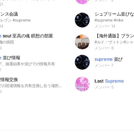
21
アンス会議
ブン #supreme
#supreme #nike
14
メンバー 14
e
soul 至高の魂 瞑想の部屋
【海外通販】ブラ
魂の病院
9
メンバー 8
e
並び情報
supreme
並び
ず、抽選結果や並びでの情報共有
メンバー 7
7
場情報交換
Łast
Supreme
主に大阪での現場情報を共有交換し合う場所です。 スニーカー、supremeその他の🐿情報交換し合いましょう！ #supreme #スニーカー
メンバー 5
6