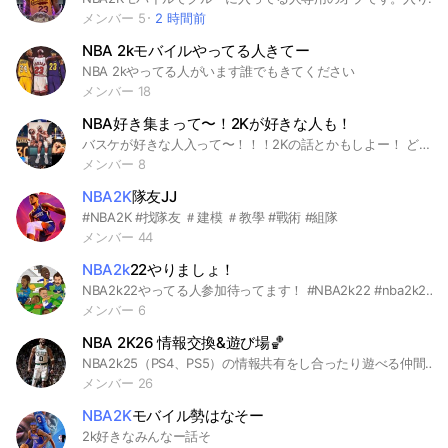
メンバー 5
2 時間前
NBA 2kモバイルやってる人きてー
NBA 2kやってる人がいます誰でもきてください
メンバー 18
NBA好き集まって〜！2Kが好きな人も！
バスケが好きな人入って〜！！！2Kの話とかもしよー！ どんどん皆んなで話してこー
メンバー 8
NBA2K
隊友JJ
#NBA2K #找隊友 ＃建模 ＃教學 #戰術 #組隊
メンバー 44
NBA2k
22やりましょ！
NBA2k22やってる人参加待ってます！ #NBA2k22 #nba2k22 #ps4 #ps5
メンバー 6
NBA 2K26 情報交換&遊び場🏀
NBA2k25（PS4、PS5）の情報共有をし合ったり遊べる仲間を見つけましょう！
メンバー 26
NBA2K
モバイル勢はなそー
2k好きなみんなー話そ