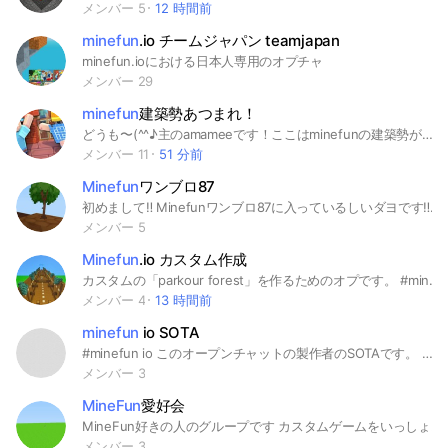
メンバー 5
12 時間前
minefun
.io チームジャパン teamjapan
minefun.ioにおける日本人専用のオプチャ
メンバー 29
minefun
建築勢あつまれ！
どうも〜(^^♪主のamameeです！ここはminefunの建築勢が集まるオープンチャットです〜初心者でも上級者でも大歓迎！建築勢の人、建築勢になりたい人は集まってください!大会も開催予定です。 ※ルールを読んでください ．まず荒らしは禁止です。 ．いじめ差別、は禁止です。 ．ここは建築勢です。pvp勢はおりません ．建築のオープンチャットです。関係ない話はお控えください。 ルールを守る上、過ごしてください
メンバー 11
51 分前
Minefun
ワンブロ87
初めまして‼️ Minefunワンブロ87に入っているしいダヨです‼️ pokiのMinefunぽいゲームです‼️ pokiじゃなくてもOK❗️ マイクラ関係やってる人は是非来てねん ※ルール※ 1,入ったら挨拶する事‼️ 例,初めまして‼️新しく入った(自分の名前)です‼️宜しくお願いします❗️ などまあこんな感じで自己紹介してくれると嬉しいです‼️ 恥ずかしかったらノートでもいいです‼️ 2,喧嘩したら一旦退会かもです❗️ でもそこのところはちゃんと相談して決めますので任せてください‼️ 3,新しく入った人にも優しくする事‼️皆で仲良くこのオプを使ってください‼️ 4,即抜けは間違った場合だけ⭕️ 間違って入った場合は一言いって退会してくれると嬉しいです❗️ 抜ける時も一言いって抜けてくれると嬉しいです‼️ 皆さんでこのオプを笑顔にしましょう😊❗️
メンバー 5
Minefun
.io カスタム作成
カスタムの「parkour forest」を作るためのオプです。 #minefun
メンバー 4
13 時間前
minefun
io SOTA
#minefun io このオープンチャットの製作者のSOTAです。 このオープンチャットでは 主に雑談 相談 コマンドなど やっています。 ただしこのオープンチャットはSOTAのフレや限定の人しか受け付けてません。 すみませんm(_ _)m
メンバー 3
MineFun
愛好会
MineFun好きの人のグループです カスタムゲームをいっしょに作りましょう またグループを作って世界中を探検しよう すべて楽器連邦に移動しました
メンバー 3