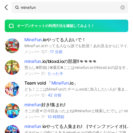
Search
search
OpenChats
area
search
or
Back
rese
messages
オープンチャットの利用方法を確認してみよう！
guide
MineFun
.ioやってる人おいで！
open
MineFun.ioやってる人なら誰でも歓迎！あれ見るからにマイ◯ラのパロディ作品だけど独自性あってめっちゃおもろいよね〜 #ゲーム#poki#MineFun.io#マインファン
メンバー 127
17 分前
minefun
.io/bloxd.ioの部屋‼️👊👊👊👊
荒らし❌即抜け❌暴言❌ここはminefun.ioやbloxd.ioの話をするところです。主(たまご)は再び新しい部屋を作り始めました！ #minefun #minefun.io #bloxd.io #bloxd #マインファン #ブロックスド
メンバー 21
たった今
Team void 「
MineFun
.io」
ども！ここはMineFunの チームvoidに加入したい人が 集まったり、雑談したりするとこ！ *最低条件* 1.MineFunをプレイしたことがある 2.チーターではないこと 3.暴言、虚言、煽りがないこと 詳しいことは入ってから！ 気軽に参加してね^^ #MineFun #minefun #MineFun.io #Miunfun.io # Minefun #minefun.io #まいんふぁん #マインファン #ゲーム #無料ゲーム #poki
メンバー 12
42 分前
minefun
好き!集まれ!
そこの君🫵🏻今目あったよね!#minefunと検索したでしょ! minefunやってれば👌初心者も👌さあ楽しもう！
メンバー 17
10 時間前
minefun
ioやってる人集まれ! (マインファンイオ)(無料ゲーム)
ポキゲームの中にもあるminefun ioの中の色んなゲームで遊んだりゲームについて話し合ったりするオープンチャットだよ‼️まじで気軽に入ってね！即抜けもokだよ(⁠・⁠∀⁠・⁠) #ポキ#poki#無料ゲーム#ダウンロード無し#マインファンイオ#minefun io