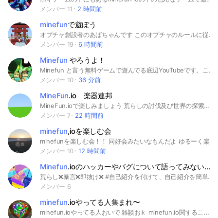
メンバー 11
2 時間前
minefun
で遊ぼう
オプチャ創設者のあばちゃんです このオプチャのルールに従って楽しくやっていきましょう！！minefunを引退する人は退会をしてください 荒らしは強制退会再度参加不可にします活動は少ない静かなとこですがご自由にお話とかしてください出来ればminefunの名前でお入りください
メンバー 19
6 時間前
Minefun
やろうよ！
Minefun と言う無料ゲームで遊んでる底辺YouTubeです。ここは、マイファンのこと語り合ったり質問したりする楽しいチャットです
メンバー 10
36 分前
MineFun
.io 楽器連邦
MineFun.ioで楽しみましょう 荒らしの討伐及び世界の探索を楽しみましょうRAIDでみんなで協力して戦いましょう普段の雑談OKです。
メンバー 7
22 時間前
minefun
,ioを楽しむ会
minefunを楽しむ会！！ 同好会みたいなもんだよ ゆるーく楽しみたい人おいで！ ちなみに活発な人はかなり楽しいです！ 人増えないから入ってくれたら泣きます
メンバー 10
12 時間前
Minefun
.ioのハッカーやバグについて語ってみない？雑談でもいいよ！メンバー募集中だよ！
荒らし❌暴言❌即抜け❌ #自己紹介を付けて、自己紹介を簡単に書いてください。 とにかく仲良くすることを考えているマイペースな性格の管理人ZOOTPIAです！ ※即抜けや入る抜けるを繰り返すと、強制退会になります💦 とにかく、楽しもう(？) #Minefun.io #みねふん
メンバー 6
minefun
.ioやってる人集まれ〜
minefun.ioやってる人おいで 雑談おｋ minefun.io関することもおｋ タメ語おｋ