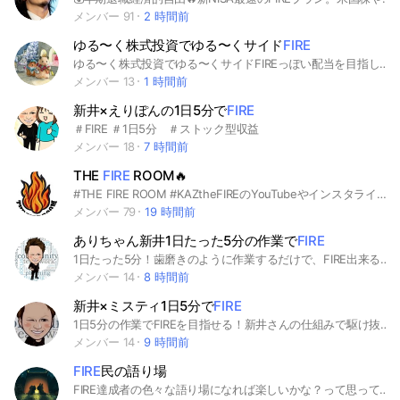
メンバー 91
2 時間前
ゆる〜く株式投資でゆる〜くサイド
FIRE
ゆる〜く株式投資でゆる〜くサイドFIREっぽい配当を目指しているそこの方🫵投資初心者、FIREはハードル高すぎて諦めてる方、ゆる〜くお話しましょ！#投資#資産運用#サイドFIRE
メンバー 13
1 時間前
新井×えりぽんの1日5分で
FIRE
＃FIRE ＃1日5分 ＃ストック型収益
メンバー 18
7 時間前
THE
FIRE
ROOM🔥
#THE FIRE ROOM #KAZtheFIREのYouTubeやインスタライブ&TikTokLiveの通知&コミュニティオープンチャット🔥✨
メンバー 79
19 時間前
ありちゃん新井1日たった5分の作業で
FIRE
1日たった5分！歯磨きのように作業するだけで、FIRE出来る仕組みを伝授！スキルも能力もいらない再現性抜群の仕組みを教えます！
メンバー 14
8 時間前
新井×ミスティ1日5分で
FIRE
1日5分の作業でFIREを目指せる！新井さんの仕組みで駆け抜けよう！
メンバー 14
9 時間前
FIRE
民の語り場
FIRE達成者の色々な語り場になれば楽しいかな？って思って作りました 資産自慢(マウント行為)をする詐欺行為は禁止させて頂きます 普段何してる？趣味とかFIRE民ならではの悩みとか話し合いましょう FIRE達成したって方でお願いします