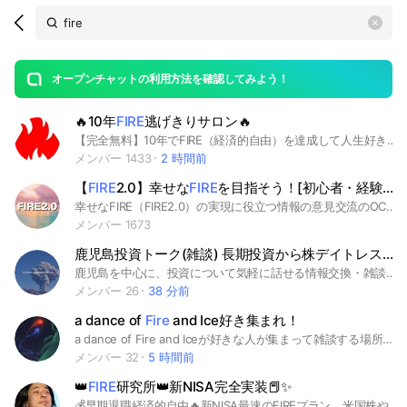
Search
search
OpenChats
area
search
or
Back
rese
messages
オープンチャットの利用方法を確認してみよう！
guide
🔥10年
FIRE
逃げきりサロン🔥
open
【完全無料】10年でFIRE（経済的自由）を達成して人生好きなことだけに時間を使いゆるーく生きていくための真髄が学べるFIREサロン！ ネットビジネス FIRE理論 米国株投資 ファイナンス ライフプランニング #米国株投資#FIRE理論#自由#経済的自由#副業#集客#ネット#ネット集客#インタネット#マーケティング#セールス#DRM#ツイッター#フェイスブック#ユーチューブ#ティックトック#ユーチューバー#YouTuber#インスタ#インスタグラム#広告#広告運用#SEO#ホームページ#アフィリエイト#アフィリ#メディア#サイト#ブランディング#インバウンド#Webマーケ#LP#PDCA#ペルソナ#Google#グーグル#Yahoo#ヤフー#プログラミング#セミナー#セミナー集客#Lステップ#ステップメール#プロダクトローンチ#KPI#MLM#ネットワークビジネス#アドセンス#案件#アナリティクス#フォロワー#フォロワー伸ばす#営業#起業#独立#仮想通貨#暗号通貨#FIRE#資産運用#投資#投資信託#海外移住#税金対策#確定申告#バイナリー#バイナリーオプション#BO#稼ぐ#複利#節税#初心者#お金#お金持ち#富裕層#資産家#借金#借金返済#ETF#ETH#btc#nisa#ビットコイン#イーサリアム#法律#儲け方#nft#不動産#株#FX#先物#お小遣い稼ぎ#ネットビジネス#米国株#S&P500#年金#4%ルール#お金の勉強#自己投資#資産形成#FP#ファイナンシャルプランナー
メンバー 1433
2 時間前
【
FIRE
2.0】幸せな
FIRE
を目指そう！[初心者・経験者問いません]
幸せなFIRE（FIRE2.0）の実現に役立つ情報の意見交流のOCです。投資だけではなく、人生が豊かになるための情報交換をしていきましょう！[初心者・経験者問いません] 当OCは株式会社AWARENESSが運営しております。投資初心者の担当者が自社のFIREプログラムの実践報告も行ってまいります。 #NISA #積立 #投資 #iDeCo #経済的自由 #早期リタイア #FIRE #8バランス
メンバー 1673
鹿児島投資トーク(雑談) 長期投資から株デイトレスイング 初心者〜
鹿児島を中心に、投資について気軽に話せる情報交換・雑談オープンチャットです。 「投資を始めてみたい」 「NISAしかやったことがない」 「日本株や米国株について知りたい」 「デイトレ・スイング・長期投資について話したい」 「FIREを目指している」 「投資仲間がほしい」 そんな方を対象に、初心者からFIRE達成者まで、楽しく情報交換をしています。 参加後、自己紹介ノートにコメント必須、アイコンを初期画像ではなく画像設定してください。資産公開している方もいるため、ルール作っています。 ────────── 【参加OK】 ・投資初心者の質問 ・新NISA・iDeCo ・日本株・米国株 ・投資信託・ETF ・高配当投資 ・デイトレ・スイング ・長期投資 ・経済ニュース ・鹿児島の話題・雑談 ────────── 【禁止】 ・売買指示 ・詐欺、勧誘、紹介コード ・誹謗中傷、マウント行為 ・荒らし行為 ・政治・宗教の勧誘 ────────── 【注意事項】 ※投資に元本保証はありません。 ※最終的な投資判断は、ご自身の責任でお願いします。 ※みんなが気持ちよく利用できるよう、ご協力をお願いします。 ────────── 鹿児島在住の方はもちろん、宮崎・熊本など近県の方も大歓迎！ 投資の話から日常の雑談まで、初心者からFIREを目指す方・達成された方まで、気軽に楽しく交流しています。 ────────── #鹿児島 #宮崎 #熊本 #投資 #日本株 #米国株 #新NISA #NISA #ETF #投資信託 #高配当 #デイトレ #スイング #長期投資 #FIRE #資産形成 #初心者歓迎 #投資仲間募集 #FX #株式投資 #株クラ
メンバー 26
38 分前
a dance of
Fire
and Ice好き集まれ！
a dance of Fire and Iceが好きな人が集まって雑談する場所です！PCでもスマホでもまだ発売されてないSwitchでも(8月31日情報)でもいいよ！とにかく集まって話そうぜ✩
メンバー 32
5 時間前
👑
FIRE
研究所👑新NISA完全実装📕✨
💰早期退職経済的自由🔥新NISA最速のFIREプラン。米国株やありとあらゆるビジネスを研究したプロフェッショナルが貴方をFIREへ導きます。また貴方の知識をみんなと共有し最適化した戦略でFIREを目指しましょう。株式投資。 新規メンバーは5分以内に自己紹介すること。 #投資信託#ファンド#インデックス投資#金儲け#ビジネス#投資#起業#雑談#節約#テレワーク#ソーシャルビジネス#NISA#つみたてNISA#米国株#株式#S＆P500#NASDA#ダウ#バイト#セミリタイア#白石花恋#レバナス#新NISA#Fang+