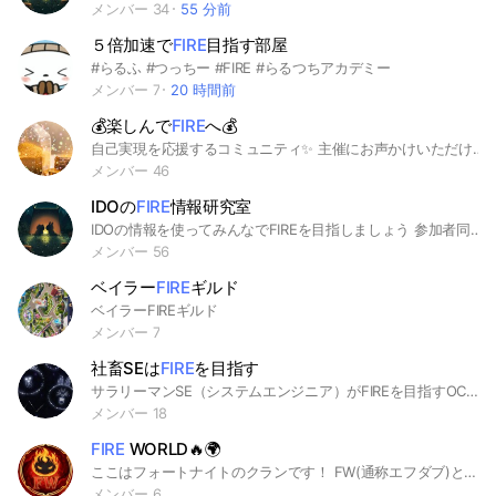
メンバー 34
55 分前
５倍加速で
FIRE
目指す部屋
#らるふ #つっちー #FIRE #らるつちアカデミー
メンバー 7
20 時間前
💰楽しんで
FIRE
へ💰
自己実現を応援するコミュニティ✨ 主催にお声かけいただければ、主催イベントの告知等していただけます📝 Ｆinancial Ｉndependence Ｒetire Ｅarly ※※※ 参加の際は他の参加者の安全の為、 名前を「フルネーム」に 設定いただきますよう お願いいたします。 ※※※ FIREとは、 経済的に自立して ヘトヘトになるまで 働かない選択ができる状態 を指します。 ロバート・キヨサキさん によって作られた教材用 「CASH FLOW」ボードゲーム を活用して楽しみながら FIREを目指していきます。 オンラインで参加いただけます。 リアル開催時は、 コロナ対策として、 体温測定、アルコール消毒など を行なっております。 ご参加されましたら、 ノートを読んでいただきますよう お願いします。
メンバー 46
IDOの
FIRE
情報研究室
IDOの情報を使ってみんなでFIREを目指しましょう 参加者同士でお互いに有意義なコミュニティを作りましょう
メンバー 56
ベイラー
FIRE
ギルド
ベイラーFIREギルド
メンバー 7
社畜SEは
FIRE
を目指す
サラリーマンSE（システムエンジニア）がFIREを目指すOCです。FIREを目指して色々情報交換しましょう。管理人は社畜、投資詐欺、パワハラ休職、退職転職という過去を経て、現在、本業のみで月収100万円を達成しました。このままFIREまで駆け抜けます。そんな私と一緒にFIREを目指してみませんか？。SEならではのお悩み相談など気軽に参加して下さい😊 #SE #システムエンジニア #FIRE
メンバー 18
FIRE
WORLD🔥🌍
ここはフォートナイトのクランです！ FW(通称エフダブ)という名前です！ FWの略はFIRE WORlD(ファイヤーワールド) クランに入りたい人は是非入ってね！ 初心者でも大歓迎入ってくれるだけで嬉しいです‼️ 名前は別に変えなくてもいいです❗ #FWクラン #フォートナイト #雑談 #世界目指す #ゲーム
メンバー 6