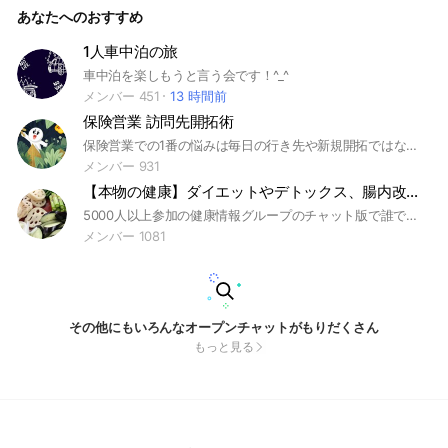
あなたへのおすすめ
1人車中泊の旅
車中泊を楽しもうと言う会です！^_^
メンバー 451
13 時間前
保険営業 訪問先開拓術
保険営業での1番の悩みは毎日の行き先や新規開拓ではないでしょうか？その悩みを解決できる方法をこちらのラインで公開していこうと思いますので知りたい方は登録しておいてくださいね。
メンバー 931
【本物の健康】ダイエットやデトックス、腸内改善、ファスティング、検査で病気の予測と予防
5000人以上参加の健康情報グループのチャット版で誰でも参加でき、あなたの健康情報をみんなと話したり学んだりしていきましょう デトックスやダイエットに繋がることも大歓迎！腸内環境やファスティングのこと、経験してみたいことも質問してみよう
メンバー 1081
その他にもいろんなオープンチャットがもりだくさん
もっと見る