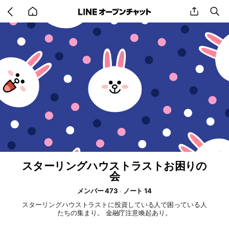
Go
share
se
back
to
home
スターリングハウストラストお困りの
会
メンバー 473
ノート 14
スターリングハウストラストに投資している人で困っている人
たちの集まり。 金融庁注意喚起あり。