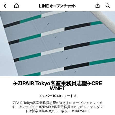
Go
share
se
back
to
home
✈️ZIPAIR Tokyo客室乗務員志望✈️CRE
WNET
メンバー 1049
ノート 2
ZIPAIR Tokyo客室乗務員志望の皆さまのオープンチャットで
す。 #ジップエア #ZIPAIR #客室乗務員 #キャビンアテンダン
ト #新卒 #既卒 #クルーネット #CREWNET