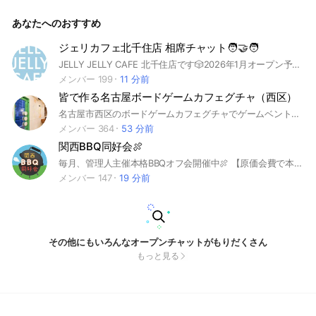
ーを好きな方々の交流 です！ どなたでもお気軽にご参加くだ
さい！ ただし、みなさん仲良く利用して頂くようお願い致し
あなたへのおすすめ
ますー！ #関西 #大阪 #京都 #兵庫 #滋賀 #奈良 #和歌山 #マ
ーダーミステリー #マダミス #マダミ
ジェリカフェ北千住店 相席チャット🧑‍🤝‍🧑
JELLY JELLY CAFE 北千住店です🎲2026年1月オープン予定✨参加したらノートを確認してね🗒️相席募集や、相席状況を知りたい時にお使いいただけるオープンチャットです🙌みんなで楽しくボードゲームしましょう♪
メンバー 199
11 分前
皆で作る名古屋ボードゲームカフェグチャ（西区）
名古屋市西区のボードゲームカフェグチャでゲームベントや友達作りイベントを毎週やってます！ 老若男女問わず、誰でも楽しめるイベントです♪ボードゲームも多数遊べますよ🎵 他にもタコパ、鍋パ、お菓子パ、オフ会、ボドゲ会などをやっております('ω') 特に平日に力を入れているので、平日休みの方も楽しめるカフェです♪ #名古屋 #ボードゲーム #友達作り #平日休み
メンバー 364
53 分前
関西BBQ同好会🍖
毎月、管理人主催本格BBQオフ会開催中🍖 【原価会費で本格激うまBBQ料理食べ放題‼︎】 〜関西の緑地公園やBBQ場で交流&五感で楽しむ本格BBQ料理のフルコース‼︎ ʕ•̫͡•ʕ•̫͡•ʔ•̫͡•ʔ•̫͡•ʕ•̫͡•ʔ•̫͡•ʕ•̫͡•ʕ•̫͡•ʔ•̫͡•ʔ•̫͡•ʕ•̫͡•ʔ•̫͡•ʔ ｖ 以下の全文を確認、ご理解頂いた上でお楽しみ下さい😊 ● "名前【活動地域】" の表記が出来ない方は参加出来ません🙇‍♂️ ※わからない方は聞いて頂ければメンバーの皆さんが必ず教えてくれますのでご協力お願いします！ 【例】 BBQ太郎【大阪】 ʕ•̫͡•ʕ•̫͡•ʔ•̫͡•ʔ•̫͡•ʕ•̫͡•ʔ•̫͡•ʕ•̫͡•ʕ•̫͡•ʔ•̫͡•ʔ•̫͡•ʕ•̫͡•ʔ•̫͡•ʔ BBQ大好き、スキルアップ、情報収集、興味ありの人集まれ！ 🍖BBQのレシピ、場所、イベントアウトドア、焚き火、オフ会ets… バーベキューに関する情報、フリートークで盛り上がりましょう🍗 バーベキュートークならなんでもOK‼️ 《期間限定新規参加者募集中！》 2025年度より「関西BBQ同好会」は【会員制関西BBQ同好会】としてよりメンバーさん同士の絆を大切に活動して行こうと思います。 新規メンバーさんは既存メンバーさんからの紹介に限定し、新規メンバーさんも参加しやすいイベントを心がけて行こうと思います♪ イベント多数開催中！ 日の出珈琲、キャンプ日の出、ごはん会、お茶会、貝会、身投げ会、焚火餃子、料理教室会、バイク部ツーリング、流木会etc. 【入会の仕方】 ①名前【活動地域】 ②紹介してくれたメンバーのチャットネーム ③入会のアイコトバ ④入会後「ヒトコト」挨拶。 この超絶難しい入会試験を全てクリアされた方のみの参加となります。 つまり紹介のないメンバーさんは参加する事が出来なくなります。 宜しくお願いします🙇 #bbq #バーベキュー #キャンプ #ソロキャン #ゆるキャン #焚火 #焚き火 #肉 #アウトドア
メンバー 147
19 分前
その他にもいろんなオープンチャットがもりだくさん
もっと見る