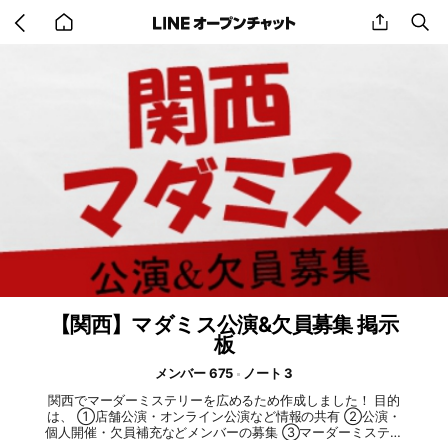
Go
share
se
back
to
home
【関西】マダミス公演&欠員募集 掲示
板
メンバー 675
ノート 3
関西でマーダーミステリーを広めるため作成しました！ 目的
は、 ①店舗公演・オンライン公演など情報の共有 ②公演・
個人開催・欠員補充などメンバーの募集 ③マーダーミステリ