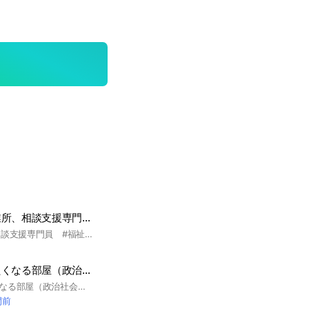
計画相談支援事業所、相談支援専門員ゆんたく會
#計画相談支援 #相談支援専門員 #福祉 #計画相談 #相談員 #サービス利用計画 #計画案
アウトプットしたくなる部屋（政治社会経済 悩み疑問 哲学思想 趣味 映画漫画アニメ小説 恋愛お笑い）
アウトプットしたくなる部屋（政治社会経済 悩み疑問 哲学思想 趣味 映画漫画アニメ小説 恋愛お笑い） 他の人に聞いて欲しい話や共有したいことがあればこちらでアウトプットしてください、ちょっとしたのでも構いません、内容は不問！ リアルではなかなか言いづらいことや際どい内容のものでも構いません。こちらの部屋ではなにも気にせず思う存分投稿してください！（迷惑行為はダメよ😅） 宣伝OK！！！
間前