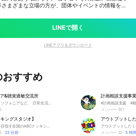
等さまざまな立場の方が、団体やイベントの情報をき
な人やものにつながって、視覚障害に関する知識が深
質が向上したり、より楽しく日々を過ごせるようにな
ています。 地元で行う小規模な集まりのご紹介や大規
LINEで開く
ベント等あらゆるジャンルの団体やイベントの情報を
、福祉機器
LINEアプリをダウンロード
交流会、座談会、体験会、施設等見学会、実証実験、
朗読会、音楽会、映画鑑賞会等 アーカイブ含め各種イ
や告知にご活用ください。 みなさまご協力どうぞよろ
。
のおすすめ
ア&聴覚過敏交流所
聴覚過敏やミソフォニアなど、 日常生活の“音”に悩まれている方必見です！👀💭 普段の症状や対策について、似た境遇の方々と語り合いませんか？🗣️ オプチャ内のノートで、「#おすすめのアイテム」と検索すると、参加者の皆様がノートに投稿してくださった耳栓やイヤーマフなどの情報が閲覧できます☺️✨ 皆様のおすすめの音対策、ぜひ教えてください！ ご参加いただきましたら、大事なノートをご一読ください。 皆様のご参加を心よりお待ちしております！🙌 #聴覚過敏 #ミソフォニア #感覚過敏 #HSP
6
メンバー 351
ッキングスタジオ】
料理の上達を目指す全国のABCクッキングスタジオの会員さんと、情報交換し、楽しく授業に参加出来たらと願いを込めております 見やすくシンプルな文字 人数も増えてきたので オリジナルアイコン の設定の ご協力をお願いします 未成年の18歳以下の方は保護者の許可をお願いします
3
33 分前
メンバー 32
5 時