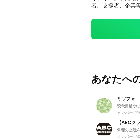
者、支援者、企業
っかけにいろいろ
まったり、生活の
れば良いなと思っ
模なオンラインイ
ぜひご提供ください。 例えば、セミナー、勉強会、説明会
展、研究発表会、
アンケート調査、
ベント情報の収集
しくお願いします
あなたへ
ミソフォニ
メンバー 22
【ABCク
メンバー 23