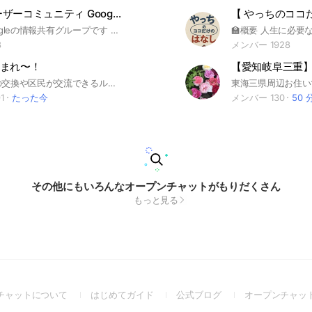
Geminiユーザーコミュニティ Google/生成AI
【 やっちのココ
Gemini/Googleの情報共有グループです 円滑なコミュニケーションのため 敬語で会話、議論は建設的にお願いします 生成AI / Generative AI 汎用人工知能 / Artificial General Intelligence AI エージェント / AI Agent 二ューラルネットワーク / Neural Networks 深層学習 / Deep Learning 機械学習 / Machine Learning 自然言語処理 / Natural Language Processing (NLP) 画像認識 / Image Recognition 強化学習 / Reinforcement Learning ロボティクス / Robotics AIVtuber / AItuber / Python / Copilot / Duet AI / Amazon Q / Bedrock / Google Cloud / Azure / AWS / Cursor / tldraw / OpenAI API / Bard / Gemini / GPTs / Vision API / cursor / open interpreter / self operating computer / tracezip / screenshot to code / ui sketcher / figma / excalidraw / krea ai / akuma ai / stable video diffusion / assistant-api / multimodal / gpt-4-128k / gpt-jsonmode / dalle / whisper / tts / codeinterpreter / openai-functioncalling / advanced-data-analytics / microsoft-copilot / AWS bedrock / Anthropic
8
メンバー 1928
まれ〜！
板橋区情報の交換や区民が交流できるルームです😃 通勤の人や板橋区好きも集まれ〜！✨ 💫こんな話してます💫 ・新しくできたお店どう？ ・今こんなイベントやってるー！ ・この店セールしてるよー！ 地元民同士楽しくやってます💞 出入り自由、参加ご自由に😊 #地域 #暮らし #板橋 #大山 #蓮根 #千川 #氷川町 #西谷 #下赤塚 #中板橋 #高島平 #浮間舟渡 #下板橋 #ときわ台 #西高島平 #本蓮沼 #東武練馬 #志村坂上 #志村三丁目 #成増 #小竹向原 #新板橋 #板橋区役所 #ハッピーロード #大山商店街 #中板橋商店街 #志村銀座商店街 #仲宿商店街 #常盤台銀座商店街 #イナリ通り商店街 #板橋宿不動通り商店街 #上板南口銀座商店街 #板橋区立美術館 #板橋こども動物園 #いたばし花火大会 #いたばしボローニャ絵本館 #水車公園 #板橋交通公園 #小豆沢公園 #あじさいウィーク #板橋区立教育科学館 #赤塚植物園 #都立浮間公園 #板橋区立熱帯環境植物館 #都立赤塚公園 #薬師の泉庭園 #見次公園 #板橋市場 #東京中央卸売市場 #いたばし讃菓シュッケ #板橋お伝え最中 #りんりんちゃん #タニタ
1
たった今
メンバー 130
50 
その他にもいろんなオープンチャットがもりだくさん
もっと見る
(Open
(Open
(Open
チャットについて
はじめてガイド
公式ブログ
オープンチャッ
in
in
in