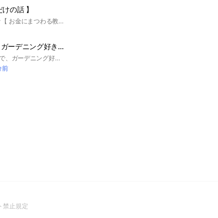
だけの話 】
🏫概要 人生に必要な【 お金にまつわる教養 】を日本一やさしく学べるオープンチャットです 🔰はじめての方へ このチャットは2021年3月から放送をスタートした「ゼロからのお金の学校」シリーズが前身となります。 お金のことを学ぶのに、参加費が必要なのは何か変だな。と思って全てFREEにしています。 たくさん学んで、人生を豊かにしてもらえるのが１番の喜びです！一緒に勉強して成長しましょう♪
【愛知岐阜三重】ガーデニング好き【花＆多肉】
東海三県周辺お住いで、ガーデニング好きな人、お花や多肉を愛でる人、ボタニカルに癒しを感じる方誰でもどうぞ😋 #愛知 #岐阜 #三重 #静岡 #ガーデニング #庭 #花 #多肉 #ボタニカル #アレンジ #切花 #ドライ #プリザーブド #フラワー #フラワーアレンジメント #お花好きと繋がりたい #バラ #アガベ #ネイティブプランツ #オージー
分前
(Open
ト禁止規定
in