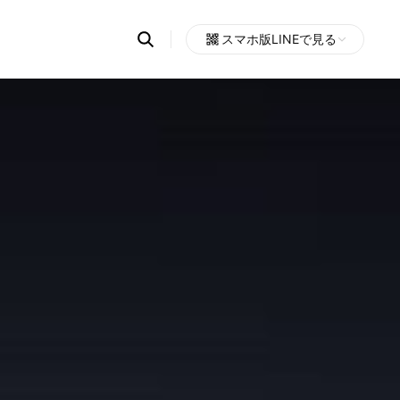
Search
スマホ版LINEで見る
OpenChats
Open
or
search
messages
area