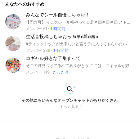
あなたへのおすすめ
OKなのでお気軽に参加してね😊
みんなでシール自慢しちゃお！
【即許可】 そこのシール帳やってる君🫵🏻🫵🏻🫵🏻 ストップー！！ ここではなんにも気にせずに、シール仲間たちにシールを自慢出来るオプだよ！ 結構雑談多めなオプなのと、基本的マナーと、即抜け、無言抜けを守ってくれればめっちゃゆるゆる！ まぁ要約するとバチくそ楽しいオプって事！ ちなみに入る前の質問では、自分が今入ってるオプの名前を聞かれるから今のうちに覚えておいでー！ それじゃ、中で待ってるねー！ 2025年12月13日(土)に作ったオプチャです！ #シール #自慢 #ゆるゆる #学生
メンバー 61
1 時間前
生活音投稿しちゃおっ!!ʚ🎀ɞ🐰ʚ🎀ɞ
#ティックトックが出来ないと言う子に入ってもらいたいです！！#荒らしは絶対NG！！#皆で生活音投稿して、楽しくしよぉ〜！！！#アドバイス、感想じゃんじゃん言ってください！！
メンバー 238
1 時間前
コギャル好きな子集まって
そこの君見つけてるれてありがとう ここは、コギャルが好きな子が 集まる場所だよ‼️ ルール 喧嘩❌下ネタ❌なりすまし❌ アイコンは、コギャル関係にしてね
メンバー 149
たった今
その他にもいろんなオープンチャットがもりだくさん
もっと見る