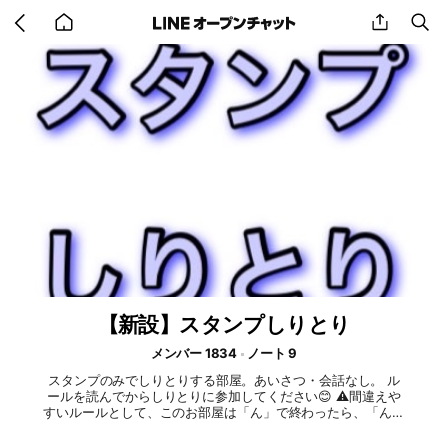
Go
share
se
back
to
home
【新設】スタンプしりとり
メンバー 1834
ノート 9
スタンプのみでしりとりする部屋。あいさつ・会話なし。 ル
ールを読んでからしりとりに参加してください😊 ⚠️間違えや
すいルールとして、このお部屋は「ん」で終わったら、「ん・
あ行」からのスタートです。 慣れないうちは間違えることも
あるかと思いますが、注意されても次に気をつけてもらえたら