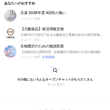
あなたへのおすすめ
相談はお近くの医療機関へ行きましょう！】 ※以下の「OpenC
hatでの禁止事項について」に違反したユーザーは強制退室さ
せることがあります。 http://openchat-blog.line.me/archive
京薬 2026年度 4回生の集い
s/1735091.html #薬学部 #薬剤師 #留年 #浪人
メンバー 429
【大鵬薬品】就活情報交換
大塚HDの子会社である大鵬薬品工業株式会社の就活情報交換オープンチャットです。 #大鵬薬品 #大塚HD #製薬 #就活
メンバー 275
生物選択のための勉強部屋
【生物以外も質問OK】 生物選択の高校生のための勉強部屋です。 理系・文系どちらも歓迎します😊 文理選択、入試科目で迷っている方も 生物を独学したい方もどうぞ♫ 質問に答えてくれる方、 とにかく生物学が好き！という方は 誰でも大歓迎。 生物系の進路相談や受験の情報交換、 生物に関する雑談もしています✨ 【生物について】 ・記述問題 ・実験考察問題 ・計算問題 のコツや添削、得点アップの アドバイスもしています。 【化学について】 ・物質量（mol）の計算 ・濃度（モル濃度など）の計算 ・有機化学 を中心に化学のニガテを 得意に変えるコツを じっくりお伝えします。 【他の科目について】 国語、数学、英語、地理なども 質問OKです！ 管理者は国立大の生命科学系を 生物・化学選択で受験。 予備校の個別指導教員として、 難関大や医学部を含めた 受験生の化学・生物の指導経験アリ。 夢に向かって頑張る受験生を応援すべく できる範囲で質問にお答えします…！！ #苦手克服 #共通テスト #テスト対策 #定期テスト #大学受験 #大学入試 #高校生 #勉強法 #合格 #浪人 #国立大学 #国公立大学 #私立大学 #生物基礎 #化学基礎 #高校生物 #高校化学 #小論文 #生物学オリンピック #生オリ #試験 #面接 #文理選択 #進路指導 #進路 #自習 #宿題 #質問 #添削 #過去問 #模試 #理学部 #生物学科 #農学部 #分子生物学 #生化学 #バイオテクノロジー #動物 #植物 #微生物
メンバー 590
8 時間前
その他にもいろんなオープンチャットがもりだくさん
もっと見る