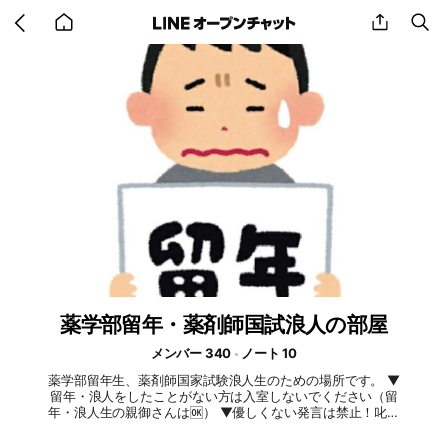
Go
share
se
back
to
home
薬学部留年・薬剤師国試浪人の部屋
メンバー 340
ノート 10
薬学部留年生、薬剤師国家試験浪人生のための場所です。 ▼
留年・浪人をしたことがない方は入室しないでください（留
年・浪人生の親御さんは🆗） ▼優しくない発言は禁止！叱咤
激励のつもりでも留年生・浪人生を不快にさせる発言は退室対
象です。 【薬や健康の相談目的で入室しないでください！！