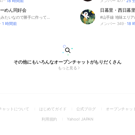
47
18 時間前
メンバー 477
25 
ーめん同好会
消えちゃったみたいなので勝手に作ってみました。 埼玉県のらーめんの情報・交換出来たらと思います。最初にノート確認してください。 #らーめん #同好会 #愛好会
1 時間前
メンバー 349
18
その他にもいろんなオープンチャットがもりだくさん
もっと見る
(Open
(Open
(Open
チャットについて
はじめてガイド
公式ブログ
オープンチャッ
in
in
in
(Open
(Open
利用規約
Yahoo! JAPAN
a
a
a
in
in
new
new
new
a
a
window)
window)
window)