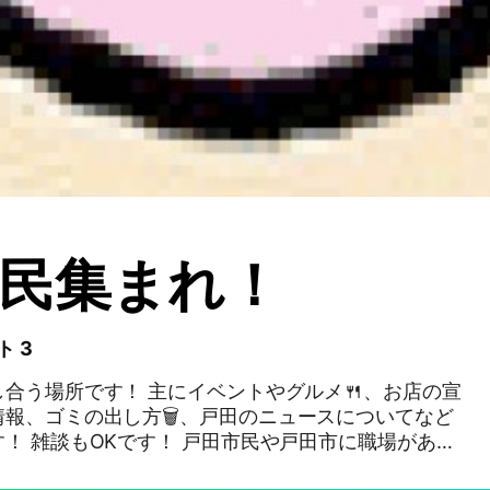
民集まれ！
ト 3
合う場所です！ 主にイベントやグルメ🍴、お店の宣
報、ゴミの出し方🗑️、戸田のニュースについてなど
！ 雑談もOKです！ 戸田市民や戸田市に職場がある
がある方など、どなたでもご参加も歓迎です！ イメー