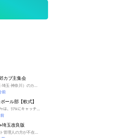
京近郊カブ主集会
東京近郊（東京·千葉·埼玉·神奈川）のカブ仲間が集まる場所です カブ系であれば排気量は問いません 免許取得中や納車待ちの方も歓迎！ 管理人はカブには乗るだけで、整備などはショップまかせのライトユーザーです 基本的にはソロツーリングや ソロキャンプがメインの人で カブ同士のツーリングを見ると たまにはスーパーカブ同士で走ってみたい と思っている方も多いのではと思い このオープンチャットを立ち上げました！ 私も基本的にはソロが好きですw 気を使うと疲れますw ただ、それ以上に楽しいことも あるかもしれません！ そんな発見がほしい。。。 気軽にメンバーになっていただけると幸いです(*´∀｀) ほかのツーリングクラブはわかりませんが クラブっていうよな堅苦しい感じにはしたくないです たまーに会うカブ仲間みたいな ゆる〜い雰囲気が理想です 今日はどこどこ行ってきた！ 今度、どごどこに行ってきます！ なんかいいとこ知りませんか？ など、気楽なメッセージのやり取りや ひとり言をつぶやけるように できればいいなと思っています のんびりした感じがよいので すぐに返信がほしい人には 向いてないかもしれません 都合があえば、一緒に行くような、かる～い雰囲気で 仲間が増えればと思っています 特に、条件はありませんが、 一緒にツーリングに行くこともあると思うので、 任意保険に加入していること、 やたらとうるさいマフラーを着けていないこと は条件とさせてください あと、人を怖がらせること、 グイグイいく遠慮のない行為、 人のバイクをペタペタさわるのはNGです。 それから、人の趣味やクセなんかを 笑うのもダメですヾ(・◇・)ノ 技量も各々違うと思いますし 疲れているときは 早く帰りたいと思いますが、 ツーリングに行くときは なれていない人も多いので すり抜けなしでお願いします 乗りなれてない人やスピードを出すのがまだ怖い人に 合わせてあげられるようなツーリングがいいです ツーリングには参加できなくてもいいです 都合が合えばどうぞ(*´ω｀*) きれいな景色を見るのが好きな人は大歓迎です！ #スーパーカブ #ハンターカブ #クロスカブ #リトルカブ #カブ #カブ主 #ツーリング #カブツーリング #カブ散歩 #東京 #千葉 #埼玉 #神奈川 #関東 #バイク
 分前
チボール部【軟式】
こんにちは。 当ｵﾌﾟﾁｬは、ﾘｱﾙにキャッチボール⚾しよう🎵の部活動です。 人数多ければキャッチボール他ノックしたりします。 当部はガチではありません 【みんなで楽しく遊ぼう】 が方針です 場所は都内大塚周辺が多いかと思います。 (月1~2回ほど所沢行きます) 男女問わずに未経験者はもちろん経験者でもぜーんぜん構わないですよ🎵 グローブ無い方はお貸しすることも出来ます。 ストレス発散しませんか‼ 参加1回きりでなくリピート参加してくれると嬉しいです。 入りましたら“挨拶“や“ノートに自己紹介“の記入をお願いいたします。 【活動日】毎週日曜日 【時間】13:00〜17:00 【会費】ありません 【活動内容】キャッチボールからノック捕球やトスバッティング等 #キャッチボール#草野球#軟式#都内#友達#サークル#ストレス発散#東京#埼玉
間前
>埼玉改良版
前のオープンチャット管理人の方が不在気味でしたので新しく作り直そうと思います！ まずはノートをご確認ください(❁´ω`❁) 仕事の紹介また宣伝などの勧誘行為は原則禁止とさせて頂きます！ 皆で仲良く越谷を盛り上げましょう☺️ #越谷#埼玉#グルメ#観光#地元