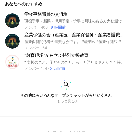
あなたへのおすすめ
接対策 #教採 #養教
学校事務職員の交流場
現役学事・新採・採用予定・学事に興味のある方大歓迎です☆悩みを一緒に共有しませんか？#学校事務 #教育 #悩み#愚痴#ストレス#孤独#学校
メンバー 406
9 時間前
産業保健の会（産業医・産業保健師・産業看護職など）
産業保健関係者の気楽な会です。 #産業医 #産業保健師 #産業看護職 #公認心理師 #臨床心理士 #管理栄養士 #衛生管理者 #労働衛生コンサルタント #産業衛生
メンバー 164
"教育現場"から学ぶ特別支援教育
“ 支援のこと、子どものこと、もっと語りませんか？ ” 特別支援学級・通級・支援学校で日々子どもたちと向き合っている先生はもちろん、 通常学級で支援が必要な子に関わっている方、これから関わってみたい方も大歓迎！ 「特別支援って気になる」 「もっと子ども理解を深めたい」 そんな想いがある方のための、日々の実践や知識や働き方等、"教育現場"の学びを大切にし、その経験や工夫を共有し合う場です。 共に成功例や課題を振り返りながら、より良い支援を模索し、日々の実践に役立てていきましょう！ 何か質問やご要望があればお気軽にお尋ねください。 とうや先生（32歳・特別支援学校） 元・学年ビリから、今では特別支援の最前線に立つ熱血教師。 SNSや座談会、プロジェクトを通して教師の魅力と働き方改革の必要性を全力で発信中！ 『挑戦と謙虚さが人生を変える』がモットー。 「支援の現場は挑戦の連続。でも、そこには“変化”と“希望”があります。 子どものこと、教師としてのこと、一緒に語り合いましょう！』 ✅ 参加すると得られること ☑ 支援が必要な子への関わり方を学び・共有できる ☑ 子どもの行動の背景や対応方法のヒントが得られる ☑ 他の先生の実践・教材・工夫を知れる ☑ 通常学級での合理的配慮・その難しさについて語れる ☑ 支援に関心ある仲間とのつながりができる ✨ 特別支援を専門としている方も、そうでない方も。 「子どものことをもっと深く知りたい」と思っているあなたに、ぴったりの時間です。 現場の声に耳を傾けて、あなたの声も… ぜひ交流しましょう。 【目的】 -実際の教育現場での経験や工夫を共有する -最新の支援方法や教材について情報交換する -共に課題や成功例を振り返りながら、より良い支援を模索する 【主な内容】 -特別支援教育に関する基礎知識や最新研究 -実践で役立つアドバイスや工夫、アイデア -教員や支援者の経験談や事例紹介 -保護者の声や子どもたちの声を聞く場 【参加のルール】 -相手を尊重し、思いやりを持って交流しましょう -個人情報やプライバシーは守ってください -建設的な意見交換を心掛けましょう #特別支援教育 #特別支援学校 #特支 #教員 #教師 #教育
メンバー 154
3 時間前
その他にもいろんなオープンチャットがもりだくさん
もっと見る