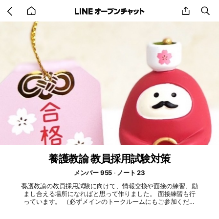
Go
share
se
back
to
home
養護教諭 教員採用試験対策
メンバー 955
ノート 23
養護教諭の教員採用試験に向けて、情報交換や面接の練習、励
まし合える場所になればと思って作りました。 面接練習も行
っています。 （必ずメインのトークルームにもご参加くださ
い。サブのみはNGです。また、即抜けはマナー違反ですの
で、再参加禁止とします。） #教員採用試験 #養護教諭 #面