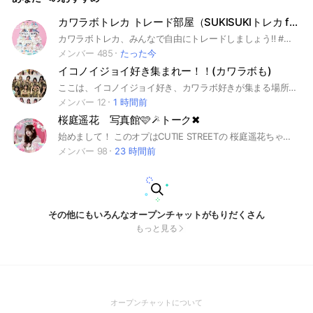
カワラボトレカ トレード部屋（SUKISUKIトレカ for KAWAIILAB）
カワラボトレカ、みんなで自由にトレードしましょう‼️ #カワラボ #トレカ #カワラボトレカ #FRUITSZIPPER #CANDYTUNE #SWEETSTEADY #CUTIESTREET #MORESTAR
メンバー 485
たった今
イコノイジョイ好き集まれー！！(カワラボも)
ここは、イコノイジョイ好き、カワラボ好きが集まる場所です！！新規さんも、古参さんも、沢山来てください！(もちろん可愛いなぁ程度でも、にわかさんも沢山来てください！) して欲しくないこと！！ ・即抜け ・荒らし ・暴言 ・出会い厨 ・自分や人の個人情報を言う もちろん誰でも大歓迎です！！ 推しをまだ決めていない人などは沢山布教しますので、気になった人は来てくれると嬉しいです！ #イコノイジョイ #イコラブ #大場花菜 #大谷映美里 #音嶋莉沙 #佐々木舞香 #野口衣織 #齋藤樹愛羅 #山本杏奈 #瀧脇笙古 #諸橋沙夏 #髙松瞳 #ノイミー #櫻井もも #冨田菜々風 #永田詩央里 #本田珠由記 #谷崎早耶 #蟹沢萌子 #川中子奈月心 #落合希来里 #鈴木瞳美 #河口夏音 #菅波美玲 #尾木波菜 #ニアジョイ #江角怜音 #市原愛弓 #天野香乃愛 #小澤愛実 #髙橋舞 #藤沢莉子 #村山結香 #山田杏佳 #山野愛月 #大西葵 #大信田美月 #逢田珠里依 #カワラボ #FRUITS ZIPPER #鎮西寿々歌 #月足天音 #真中まな #櫻井優衣 #仲川瑠夏 #早瀬ノエル #松本かれん #CANDY TUNE #宮野静 #村川緋杏 #立花琴未 #小川奈々子 #南なつ #桐原美月 #福山莉乃 #CUTIE STREET #桜庭遥香 #板倉可奈 #川本笑瑠 #増田彩乃 #梅田みゆ #古澤理沙 #真鍋凪咲 #佐野愛花 #MORE STAR #新井心菜 #遠藤まりん #笹原なな花 #鈴木花梨 #高梨ゆな #中山こはく #萩田そら #森田あみ #山本るしあ
メンバー 12
1 時間前
桜庭遥花 写真館🩷🪄トーク✖
始めまして！ このオプはCUTIE STREETの 桜庭遥花ちゃんの写真送るオプです！ トークは禁止です！ 体験の場合🪄この絵文字をつけて入ってください！そのまま入る時は、絵文字を消して下さい！ 体験でもいいのでぜひぜひ入ってください！ 体験以外の即抜けはやめてください😭 ꒰ ‪𐙚⸝⸝꙳るーる꒱‬ 出会い目的✖ 即抜け✖ 宣伝目的✖ トーク✖ このルールを守れる天才さん👼◎ 最後まで読んでくれてありがとうっ🙏🏻´- ꒰ ‪開設日 ❤︎︎ ꒱‬ 🎀2025年8月13日🎀 ꒰ ‪検索用 ♩ ．꒱‬ #桜庭遥花 #さくらばはるか #ぱるたん #CUTIESTREET #キュースト #きゅーすと #キューティーストリート #きゅーてぃーすとりーと #桜庭遥花写真館 #piki
メンバー 98
23 時間前
その他にもいろんなオープンチャットがもりだくさん
もっと見る
(Open
オープンチャットについて