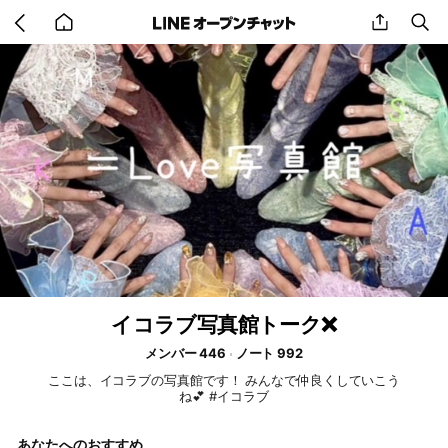
Go
share
se
back
to
home
イコラブ写真館トーク❌
メンバー 446
ノート 992
ここは、イコラブの写真館です！ みんなで仲良くしていこう
ね💕 #イコラブ
あなたへのおすすめ