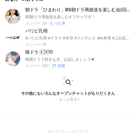
朝ドラ「ひまわり」BS朝ドラ再放送を楽しむ会(旧カーネーションファンサイト）
BS朝ドラ再放送を楽しむオプチャです！
メンバー 29
たった今
パリピ孔明
#パリピ孔明 #ドラマ #水10 #フジテレビ #向井理 #上白石萌歌 #菅原小春 #宮世琉弥 #八木莉可子 #森崎ウィン #関口メンディー #アヴちゃん #ELLY #ディーン・フジオカ #森山未來
メンバー 19
韓ドラ 🇰🇷♡
韓国ドラマ好きな方、お話しましょう💓
メンバー 587
21 分前
その他にもいろんなオープンチャットがもりだくさん
もっと見る
(Open
オープンチャットについて