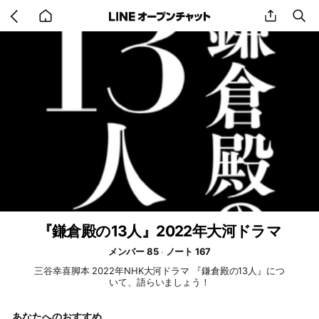
Go
share
se
back
to
home
『鎌倉殿の13人』2022年大河ドラマ
メンバー 85
ノート 167
三谷幸喜脚本 2022年NHK大河ドラマ 『鎌倉殿の13人』につ
いて、語らいましょう！
あなたへのおすすめ