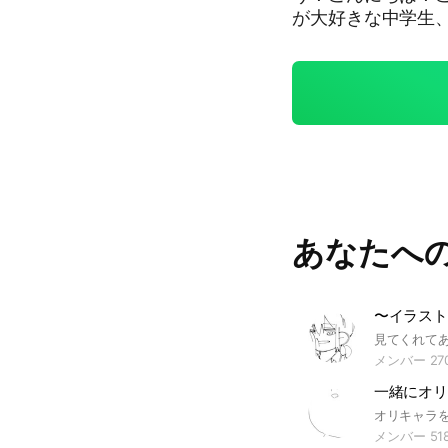
が大好きな中学生、
談もOK！ 下にル
メなこと ・荒らし
同じこと何回言っ
良いこと ・抜ける
しいです！ ・宣伝
投稿したら、なる
す！ ・タメ口 →
す！！ ・誤返信 
誤返信しちゃったら、
あなたへ
以上！ これを守れ
〜イラスト
メンバー 27
一緒にオリ
メンバー 51