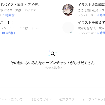
イラストアドバイス・添削・アイデア🎨
イラスト＆親睦
イラストのアドバイス・添削・アイデアなど様々なことを聞き合い、高め合うオプチャです。※迷惑行為はやめましょう
9
1 時間前
メンバー 68
9 時
こ！！！
ハローエブリワン！！！！ ここは、イラスト＆雑談会のオプちゃですのよ！！ それが好きって子は是非(੭ ᐕ)੭ｶﾓﾝ 描いたイラストを褒め合いましょう！ それで…荒らしｻﾝは入ってきてはダメだよ？ 荒らしはここで回れ右！さよなら！！ 是非騒がしい子来てね！！(失礼) 禁止事項(今から言うことは辞めてください！) 荒らし目的は‪✕‬‪‪ 即抜けは宣言してくれたら○ 宣伝は悪用しなければ○（管理人か副官に言ってね！） 他のオプの宣伝 △ 無言抜けは‪辞めてください！ 本名とか、顔写真で入ってくるのも辞めてね～ 下ネタ、グロいのも(？)イラストの悪口、発言に不適切なもの、スタンプ連打は辞めてね^^ 無断転載、自作発言は絶対にやめてね！追放します〜 よろしくです！ 注意⚠️ 夜10時からは入らないでください！ 荒らしを防ぐためご協力お願い🙏 ☆制限としては朝7時〜夜10時までが オプを使っていい時間とします！！☆ ノートは投稿していいよ〜 この事項を守って楽しくオプを使いましょう！ﾖﾛｼｸ 記録✍️ 作った日 2月28日 10人達成🎉 ３月 7日 20人達成🎉 ３月21日 30人達成🎉 ３月22日 40人達成🎉 ３月23日 50人達成🎉 ３月23日 60人達成🎉 ３月24日 70人達成🎉 ３月26日 80人達成🎉 ３月27日 90人達成🎉 ３月27日 100人達成🎉 ３月28日
19 時間前
メンバー 46
6 時
その他にもいろんなオープンチャットがもりだくさん
もっと見る
(Open
(Open
(Open
チャットについて
はじめてガイド
公式ブログ
オープンチャッ
in
in
in