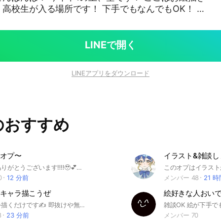
高校生が入る場所です！ 下手でもなんでもOK！ 雑
ール書いときます！読んでから入って！ 〈ルール〉 ダ
、喧嘩等 →悪口とかもダメです！！！ ・スタ連等 →
たりするのも、他の人の迷惑になるのでダメです！！
LINEで開く
 →即抜けもいいです！ただ、一言くらいは言ってほ
 →いいけど、ノートに宣伝してください！ ・投稿 →
LINEアプリをダウンロード
べく投稿しました！などと言ってくれると嬉しいで
みんなと仲良くなりたいです！敬語でも全然いいで
→見間違いしちゃった！！とかあっても大丈夫！もし
間違えた！くらいは言ってほしいです！ ルールは
のおすすめ
なかった人は退会させます。 ぜひ入ってね〜！！
オプ〜
イラスト&雑談し
見てくれてありがとうございます‼️‼️🥹💕💕 ここはイラストのアドバイスが欲しい方から褒めまくられたい方まで、誰でも入っていただきたい‼️‼️という思いから作ったイラストオプです🫶💕💕 アニメや漫画、ゲーム、創作キャラクターなどなど 雑談・身内ネタ多いです‼️‼️通知貯まります‼️‼️💦 ですがイラストへの反応はみんなしてくれます‼️ なんなら雑談してるところにポンと置いた方が反応してくれます‼️‼️ 全然話遮ってもらって構いません‼️‼️👍💞💞 詳しいルールは大事なノートに記載しておりますのでご確認よろしくお願いします🙇 気になった方はいらっしゃい‼️みんなで歓迎いたします🫶💞💞 AI絵師様はご遠慮願います🙇🙇💦 追記 このオプは反応に関してのルールが他のイラストオプより厳しくなっていると思われます💦 具体的に話させていただきますと、自身が投下する時には直前の方のイラスト（推定3スクロール以内にあるもの）を必ず褒めてから投下していただきたいのです😢😢 それができそうにない方はこのオプは向いていないかなと想います😭💦‼️ そのほかにも厳しめのルールが多いのでゆるくしたい方は別のところへどうぞ🥲🥲🥲 #イラスト #アニメ #漫画 #絵描き #絵師 創設日 2025年9月16日火曜日
0
12 分前
メンバー 48
21 
キャラ描こうぜ
絵好きな人おいで
オリキャラを描くだけです✍️ 即抜けや無言抜けあり！ 見る専の方もよかったら入ってってください！ ※他のオープンチャットの宣伝は不可です。 #オリキャラ #イラスト #とりあえず入ってみよう#illustration
8
23 分前
メンバー 70