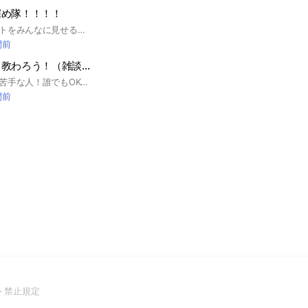
深め隊！！！！
ここは描いたイラストをみんなに見せるために作ったオープンチャットです！二次創作でも、一次創作でもなんのイラストでもｶﾓｵｵｵｵｵｵｵﾝ!!きっと（？）楽しくなるオプチャです！！はい！きっと！！！！（投げやり） 簡単なルール ↓ 雑談OK！ 無断転載＆自作発言は禁止！！！当たり前だよね！！ 人の絵をバカにしない！！ 暴言＆荒し行為ダメ絶対！！ 挨拶して欲しいな🥺 簡単にはこんな感じ！これだけ入る前に抑えておいてね！入ったらちゃんとしたルール読んでね！ #イラスト #絵 #イラストオープンチャット
間前
イラストを教えて教わろう！（雑談もあり！）
絵が好きな人！絵が苦手な人！誰でもOKです️⭕️楽しく気軽にアドバイスしあえるオプをめざしてます!!気軽に申請していってください！ オリ️️〇、模写️〇、自作発言‪✕‬ #イラスト #添削 #絵
間前
(Open
ト禁止規定
in