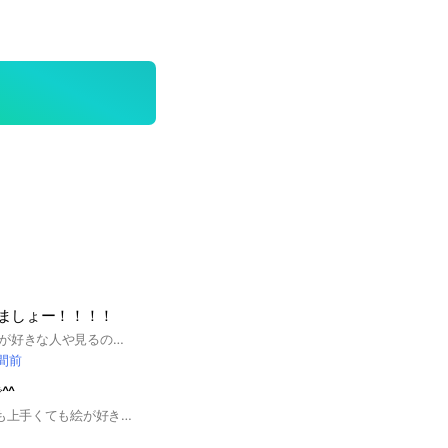
ましょー！！！！
このオプはイラストが好きな人や見るのが好きな人、誰かとお話したい人なんかが楽しむところです！ 見学してから入りたい人は見学って名前につけて入ってきてね 入ったらすぐにルールを確認してね 尚、サブオプも色々作ろうと思っているので、人見知りだしバラバラの色んなオプに入るのはちょっと…って人でも！大体同じメンバーで構成されると思うから馴染みやすいんじゃないかな 嵐はすぐに蹴るからね！嵐は来ないでね！ 即抜け禁止🈲 #イラスト #暇人
時間前
^^
雑談OK 絵が下手でも上手くても絵が好きなんだったらおいで描けなくても良いよ まだ、作ったばっかだから人数少ないかも… 迷惑行為する人はノートに書いといて つまらなかったら直ぐに抜けてもいいから、お試し程度の気持ちで入ってもいいよ！ #イラスト#絵#雑談