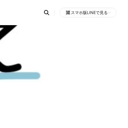
Search
スマホ版LINEで見る
OpenChats
Open
or
search
messages
area