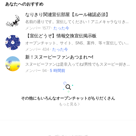
あなたへのおすすめ
なりきり関連宣伝部屋【ルール確認必須】
名前の通りです。宣伝してください！アニメキャラなりきりも宣伝可能です！ ノートでタグ検索をしてより宣伝をスムーズにしましょう！ 詳しくはノートをご覧ください！ 折 也 なりきり オリキャラ アニメキャラ 宣伝 版権
メンバー 1577
たった今
【宣伝どうぞ】情報交換宣伝掲示板
オープンチャット、サイト、SNS、案件、等々宣伝していってください 宣伝なしの情報共有も歓迎です 投稿いただきましたら、同じ内容の宣伝紹介の場合次の書き込みまで1,2時間はあけていただきたいです ノートをご一読ください
メンバー 434
たった今
新！スヌーピーファンあつまれ〜!
スヌーピーファンは是非入ってね!男性でもスヌーピー好きなら入っていいよ。即抜け絶対やめてね。タメ口でいいよ。抜けるときは理由を言ってください
メンバー 94
5 時間前
その他にもいろんなオープンチャットがもりだくさん
もっと見る