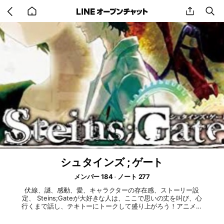
Go
share
se
back
to
home
シュタインズ ; ゲート
メンバー 184
ノート 277
伏線、謎、感動、愛、キャラクターの存在感、ストーリー設
定、 Steins;Gateが大好きな人は、ここで思いの丈を叫び、心
行くまで話し、テキトーにトークして盛り上がろう！アニメか
らでもゲームからでも大歓迎‼︎ #タイムマシン#タイムリープ#
世界線#タイムトラベラー#SF#シュタインズゲート#シュタゲ