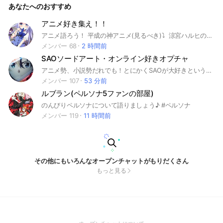
あなたへのおすすめ
#未来ガジェット研究所#タイムパラドックス#バタフライ効果
#オカリン#なりきり#厨二病#中二病#無印#ゼロ#STEINS;GAT
E
アニメ好き集え！！
アニメ語ろう！ 平成の神アニメ(見るべき)⤵︎ ︎ 涼宮ハルヒの憂鬱 けいおん！ エヴァ らき☆すた コードギアス 反逆のルルーシュ 皇道 ノート確認必須 荒らし等があれば私をメンションして頂ければできる限り早急に対応しますm(*_ _)m
メンバー 68
2 時間前
SAOソードアート・オンライン好きオプチャ
アニメ勢、小説勢だれでも！とにかくSAOが大好きという方お待ちしております。大規模なオプチャになります。古参になりたい人いるでしょっ！！！ぜひ来てください。#アニメ #SAO #ソードアート・オンライン
メンバー 107
53 分前
ルブラン(ペルソナ5ファンの部屋)
のんびりペルソナについて語りましょう♪ #ペルソナ
メンバー 119
11 時間前
その他にもいろんなオープンチャットがもりだくさん
もっと見る