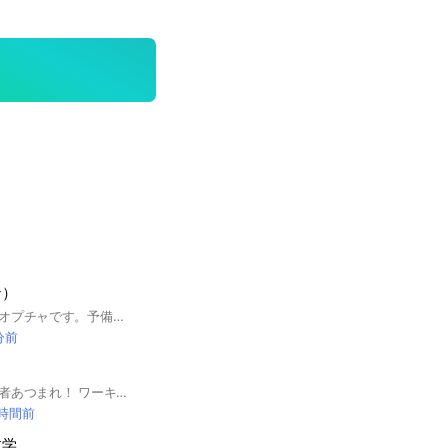
ン）
宅浪メインの浪人生オプチャです。予備校生や仮面浪人生、社会人受験生なども大歓迎です。トークテーマは特に縛りはなく、ゆるーいオプチャですが、大学の情報共有や模試の日程など受験に関する話が多く交わされています。共に高めあいましょう。（入室が承認されましたら、このオプチャのルールが書かれた大事なノートをご覧ください） 文責:きゅう
分前
ワーホリや留学希望者あつまれ！ ワーキングホリデー経験者によるワーホリ&留学会です✈ ・興味がある人 ・ワーホリor留学経験者 ・現在ワーホリ中の人 ・いつか海外に行ってみたい人 ・英語を学習したい人 などなど… 誰でも参加可能です！🎉 お待ちしてます😆💓
 時間前
数学