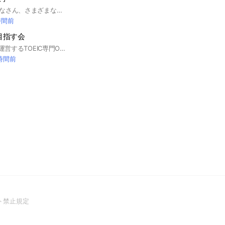
大学生〜社会人のみなさん、さまざまな数学の課題を助け合いながら解決していきましょう！
時間前
を目指す会
TOEIC満点取得者が運営するTOEIC専門OCです。学習法や演習問題に関する質問大歓迎。 TOEIC受験者の皆様で気軽に交流しましょう。モチベーション維持や情報収集にも是非！ 管理人: wada🍐わだぽえ TOEIC L&R公開テスト 990点満点 52回取得 英検1級 #TOEIC #英語学習 #リーディング #リスニング #英語 #英文法 #勉強 #ETS
 時間前
(Open
ト禁止規定
in
a