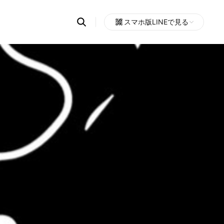
Search
スマホ版LINEで見る
OpenChats
Open
or
search
messages
area