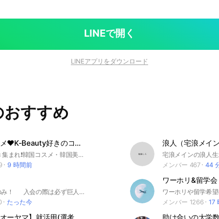
LINEで開く
LINEアプリをダウンロード
のおすすめ
❤︎韓国コスメ❤︎K-Beauty好きのコミュニティ😍 サンプルモニターも募集中です😇
浪人（宅浪メイ
k-beauty好き集まれ❗韓国コスメ・韓国美容・韓国ファッション️👉韓国コスメを使って頂くコスメ好きさんを募集中👉韓国コスメのモニター👉業界を先取り😍韓国コスメ好きな人と繋がりたい
9
9 時間前
メンバー 467
44 
ワーホリ&留学会
巨人ファンのみ！ 入会の際は必ず巨人関連のアイコンの設定をお願いします！(設定されてない場合、削除させていただく場合がございます。) 即抜けや変な名前で入って来るのはやめてください。 皆さんで巨人を応援しましょう！
0
たった今
メンバー 1266
17
【アイリスオーヤマ】就活用(選考対策・企業研究)グループ
助け合いの大学