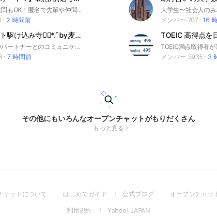
聞きづらい質問もOK！匿名で先輩や仲間に相談しよう！ 就活サイトunistyleが運営するアイリスオーヤマの就活情報(選考対策/企業研究)共有グループです。 #就活 #アイリスオーヤマ #住宅業界 #インターンシップ #本選考 #unistyle #ユニスタイル #面接 #採用 #内定 #ES #エントリーシート #自己分析 #業界研究 #企業研究 #自己PR #ガクチカ #学生時代頑張ったこと #志何望動機 #webテスト #ウェブテスト #GD #グループディスカッション #グルディス #OB訪問 #企業選び #就活対策 #就活準備 #大手企業 #日系企業 ▼unistyleが運営する住宅のオプチャグループ▼ TOTO / アイリスオーヤマ / リクシル(LIXIL) / 大和ハウス工業 / 積水ハウス / 住友林業 / 三井ホーム / 三菱地所ホーム / アットホーム ▼アイリスオーヤマの企業研究はこちらから▼ https://x.gd/2HmfD
1
2 時間前
メンバー 707
16 
ハラスメント駆け込み寺❁⃘*.ﾟby麦ちゃ
TOEIC 高得点
主に家庭内やパートナーとのコミュニケーションの悩みを考える場所。 『モラハラ被害者駆け込み寺』から改名しました。 参加された方は最初にアナウンスに貼り付けてあるルールを確認して下さい。
6
7 時間前
メンバー 3935
3
その他にもいろんなオープンチャットがもりだくさん
もっと見る
(Open
(Open
(Open
チャットについて
はじめてガイド
公式ブログ
オープンチャッ
in
in
in
(Open
(Open
利用規約
Yahoo! JAPAN
a
a
a