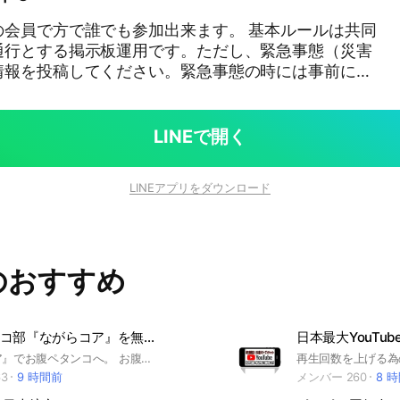
で方で誰でも参加出来ます。 基本ルールは共同
通行とする掲示板運用です。ただし、緊急事態（災害
情報を投稿してください。緊急事態の時には事前に双
いたします。 ・回覧板 ・イベント情報
訓練 ・交流ふれあい情報 ・高齢者の見守り ・清掃環
子どもの育成 ・各部からのお知らせ 等をリアルタ
LINEで開く
備わっているオープンチ
ば、LINEの連絡先交換をしなくても匿名で最大500
LINEアプリをダウンロード
トークが行えます。 感染症等の問題で顔を合
も地域の住民同士で、リアルタイムにLINEを通じて
ベント情報、防犯情報等を地
チャットを活用することで、災害時には他のメディア
のおすすめ
ンポイントで身近な被害状況や、知りたいことを問い
きるようになります。 災害時等は、リアルタ
する被害状況、復旧状況だけでなく、世帯ごと孤立し
面での負担軽減にも役に立った事例もあるそうです。
お腹ペタンコ部『ながらコア』を無意識に出来るまで続けよう♪
『ながらコア』でお腹ペタンコへ。 お腹を引っ込めたまま常に過ごせることを目標にしています。最初は意識的に行い、最終的には無意識レベルで自然にできるようになることを目指していきます。 このオープンチャットはながらコアを忘れないためのグループです。 朝 「お腹ペタンコして過ごします！」 夜 「お腹ペタンコできました！」 「今日は忘れたので明日やります」 など、報告応援として活用してください😊
3
9 時間前
メンバー 260
8 