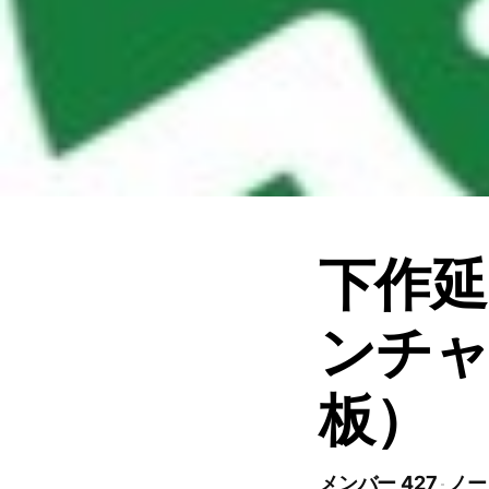
下作延
ンチ
板）
メンバー 427
ノー