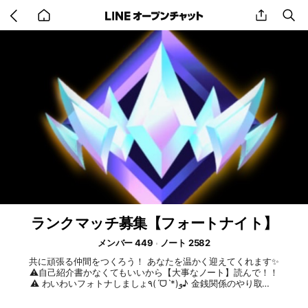
Go
share
se
back
to
home
ランクマッチ募集【フォートナイト】
メンバー 449
ノート 2582
共に頑張る仲間をつくろう！ あなたを温かく迎えてくれます✨
⚠️自己紹介書かなくてもいいから【大事なノート】読んで！！
⚠️ わいわいフォトナしましょ٩(ˊᗜˋ*)و♪ 金銭関係のやり取り❌
#フォートナイト#ランク#ゴールド#プラチナ#ダイヤ#
エリート#チャンピオン#アンリアル#フォトナ#雑談#pc#ps#