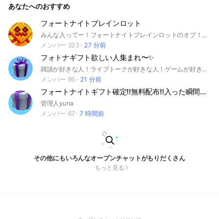
あなたへのおすすめ
CS#初心者#ゼロビルド#大会#アリーナ#ソロ#デュオ＃トリオ
#スクワッド#リロード
フォートナイトブレインロット
みんな入ってー！フォートナイトブレインロットのオプ！交換とかもたくさんしましょう‼️🥰安全にね😎抜ける時はできれば声かけて欲しい‼️雑談とかも楽しくやろ‼️🤩 #STEAL THE BRAINROD#フォトナブレインロット
メンバー 323
27 分前
フォトナギフト欲しい人集まれ〜✨
雑談が好きな人！ライブトークが好きな人！ゲームが好きな人ギフトが欲しい人、誰でも入ってー！！
メンバー 95
21 分前
フォートナイトギフト確定‼️無料配布‼️入った瞬間ギフト‼️が飛び出す‼️
管理人yuna
メンバー 67
7 時間前
その他にもいろんなオープンチャットがもりだくさん
もっと見る