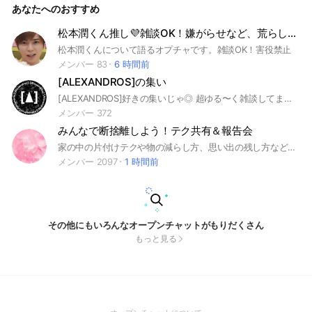
あなたへのおすすめ
松本潤くん推し💜雑談OK！嫌がらせなど、荒らしは、NO─ヾ(｀д･´(｀･д･´)ﾉ｀･д´)ﾉﾞ─
松本潤くんについて語るオプチャです。雑談OK！害役禁止
メンバー 83
6 時間前
[ALEXANDROS]の集い
[ALEXANDROS]好きの集いじゃ◎ 超ゆる〜く雑談してます！🤟🏻 グループに参加されましたら 右上の☰からノートを選択して グループについてのノートに 目を通して頂けると有難いです！🍌 仲良くやっていきましょう🥰
メンバー 372
みんなで断捨離しよう！テク共有＆報告会
家の中の片付けテクや物の減らし方、思い出の残し方などを共有！片付けできたら報告し合おう！ #断捨離 #大掃除 #片付け #ミニマリスト #掃除 #テク #お得 #節約 #収納 #スッキリ
メンバー 2097
1 時間前
その他にもいろんなオープンチャットがもりだくさん
もっと見る