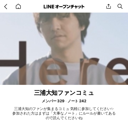
Go
share
se
back
to
home
三浦大知ファンコミュ
メンバー 329
ノート 242
三浦大知のファンが集まるコミュ 気軽に参加してください✨
参加された方はまずは「大事なノート」にルールが書いてある
ので読んでくださいね