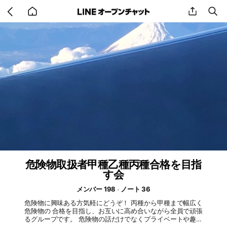
Go
share
se
back
to
home
危険物取扱者甲種乙種丙種合格を目指
す会
メンバー 198
ノート 36
危険物に興味ある方気軽にどうぞ！ 丙種から甲種まで幅広く
危険物の 合格を目指し、お互いに高め合いながら全員で頑張
るグループです。 危険物の話だけでなくプライベートや趣味