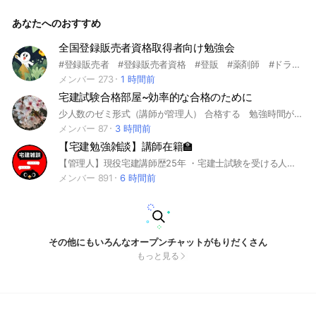
を語り合うなどみんなでわいわいしながら運営しています!
あなたへのおすすめ
全国登録販売者資格取得者向け勉強会
#登録販売者 #登録販売者資格 #登販 #薬剤師 #ドラッグストア #小売業 #薬学部 #登販取得 #登販受験 #漢方薬 #生薬 #風邪薬 #無料資格取得 #無料資格 #無料資格勉強 #勉強グループライン
メンバー 273
1 時間前
宅建試験合格部屋~効率的な合格のために
少人数のゼミ形式（講師が管理人） 合格する 勉強時間が無い、独学で要領が分からない方へ 宅建合格のためには、効率よく、必要最少限度の知識量と理解力があり、それだけを活用した解法テクニック=正解力も使えば、短期間でも合格出来ます。「試験当日の科目別得点イメージ」をして「現状から逆算」をして「その差を埋める」ことが大事 ここのルール ★「大事なノート」のゴンの自己紹介にコメントとして自己紹介を 1 前向きに取り組む。自分が決めたこと、必ず応援してくれる人がいる。その環境に感謝 2 ここでは講義は不可能です。できるのは ①合格のための必要最小限度の知識の取捨選択 ②それら知識の背景にある理解力向上のお手伝い ③以上をフル活用した正解力のスキルアップの伝授 3 自分の回答の心がけ ①皆さんが見るので、個人への回答では無く、折角なので皆さんもためになる回答 ②質問によっては、ご自身でテキストで確認をということを回答します。それはテキスト読むこと等から理解力が向上高すると信じているから ③理解力向上に寄与するように長くなっても関連論点も回答 ④正解力スキルのための問題解説 合格への光がここにあることを #宅建#宅建試験#宅地建物取引士#資格#合格#2021#受験勉強#2022#2024#試験勉強#2025年
メンバー 87
3 時間前
【宅建勉強雑談】講師在籍🏫
【管理人】現役宅建講師歴25年 ・宅建士試験を受ける人のモチベーション管理。 ・参加するだけで宅建士試験に合格する可能性満載のオープンチャットです。 #宅建 #宅建士 #管理業務主任者 #法律の勉強 #宅建士の勉強 #宅地建物取引士 #宅建2022 #就活 #資格取得 #法律 #不動産経営 #社会人の勉強垢 #転職したい #金融 #保険 #ビジネススキルアップ #ビジネススキル #拓明館 #不動産 #不動産の勉強 #不動産の知識 #不動産の学校 #不動産の教科書 #不動産業界#就活#宅建勉強アカ
メンバー 891
6 時間前
その他にもいろんなオープンチャットがもりだくさん
もっと見る