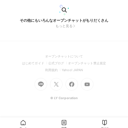
その他にもいろんなオープンチャットがもりだくさん
もっと見る
(Open
オープンチャットについて
in
(Open
(Open
(Open
はじめてガイド
公式ブログ
オープンチャット禁止規定
a
in
in
in
(Open
(Open
利用規約
Yahoo! JAPAN
new
a
a
a
in
in
window)
Go
new
Go
new
Go
Go
new
a
a
to
window)
to
window)
to
to
window)
new
new
Line
X
Facebook
Youtube
window)
window)
(Open
(Open
(Open
(Open
© LY Corporation
in
in
in
in
a
a
a
a
new
new
new
new
window)
window)
window)
window)