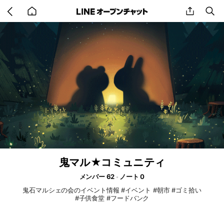
Go
share
se
back
to
home
鬼マル★コミュニティ
メンバー 62
ノート 0
鬼石マルシェの会のイベント情報 #イベント #朝市 #ゴミ拾い
#子供食堂 #フードバンク