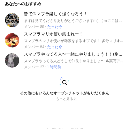
あなたへのおすすめ
プ魔…♋️ 魔境…😈 VIP…👑 600万以上…🔰 600万未満…👶を 名
前の後につけてください！ 荒らしは来ないでください！
ノートに自己紹介書いてください 最後に下ネタや酷いことを
皆でスマブラ楽しく強くなろう！
言う場合即通報させていただきます。 #スマブラ #初心
まずは見てくださりありがとうございますm(_ _)m ここはスマブラでも雑談でも可能なオープンチャットです！ ルール等は大事なノートの確認を、異論や意見等があれば遠慮なく言ってもらえると幸いです(*^^*) スマブラを楽しみたい、スマブラで強くなりたい、どんな思いを持ってる人でも大歓迎致します！ マナーなどは守って頂きたいですが皆で楽しくスマブラやっていきましょう👍️ 設立日2026/6/4 #スマブラ #大乱闘スマッシュブラザーズ #スマブラSP #SSBU
者
メンバー 89
たった今
スマブラマリオ使い集まれー！
スマブラのマリオ使いが雑談をするオプです！ 多分マリオだから人集まらない (全然何使いでも入っていいですよ！) 即抜け荒らし❌でお願いしますm(_ _)m
メンバー 54
たった今
スマブラやってる人〜一緒にやりましょう！！(別ゲーも)
スマブラやってる人どうしで仲良くやりましょ〜 ⚠️実写アイコンと本名にお気をつけください #スマブラ#スマブラSP#ゲーム#雑談 #スマブラ雑談オプ#Switch#初心者#中級者#上級者#誰でも#かまぼこ#かまぼこ好きと繋がりたい#Nintendoかまぼこ#大潜入かまぼこ工場SP#ﾌｪｰｰｯﾍﾌｪﾌｯﾌｪﾍｯﾍｳﾎﾎｯﾎﾎｰｩ#雑談
メンバー 27
1 時間前
その他にもいろんなオープンチャットがもりだくさん
もっと見る