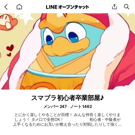
Go
share
se
back
to
home
スマブラ初心者卒業部屋♪
メンバー 247
ノート 1462
とにかく楽しくやることが目標！ みんな仲良く楽しくやりま
しょう！ タメ口で全然OK！ 初心者・中級者が
上手くなるためにお互いが教え合ったり対戦したりして強くな
っていきましょう！ 上級者は教えてあげて下さい！ 戦闘力
が 桜井…🌸 神…🪽 宇宙最強…👾 地元最強…🇯🇵 魔卒…🎓 ト