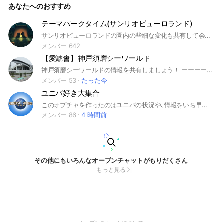
あなたへのおすすめ
のお話したくさんしましょう🕺🕺🕺 お写真を投稿する時に
は、お顔の所はスタンプしてあげて下さい。🙇‍♀️ ☺️挨拶は、ぜ
ひキッザニア暦から🤗 ネットで検索してもわからないこと
テーマパークタイム(サンリオピューロランド)
は、ここで聞くと秒でルーム内のプロフェッショナルな方々に
サンリオピューロランドの園内の些細な変化も共有して会話もできるオープンチャットです。
即答してもらえる…はず💖 ̖́-‬ どうぞよろしくお願いします(笑)
🙇‍♀️🙇‍♀️🙇‍♀️ キッザニア甲子園の所在地（〒663-8178 兵庫県西宮
メンバー 642
市甲子園八番町１−１００ ららぽーと甲子園） 追記:先日行っ
【愛鯱會】神戸須磨シーワールド
てみたかったキッザニア福岡へ参戦してきました！ 甲子園と
はまた違ったお仕事内容や施設内の雰囲気、バイザーさんとの
神戸須磨シーワールドの情報を共有しましょう！ ーーーーーーーーーーーーーーーー #神戸市 #須磨区 #神戸須磨シーワールド #須磨シーワールド #シャチ
決めポーズなど、、とても充実した一日を過ごせました。機会
メンバー 53
たった今
があれば福岡も是非参加してみてください。 東京も行ってみ
ユニバ好き大集合
たかったのですが叶わないまま今月卒業となりました…。沢山
の思い出をありがとうございました。 次回の身内参戦まで何
このオプチャを作ったのはユニバの状況や､情報をいち早く発信するためです。 一緒にユニバ行く人を探すのもOKです❗️ 最新スーパーニンテンドーワールドやクールジャパンコラボをいち早く紹介❗️ 最新待ち時間情報発信 ジェットコースター以外の事などの雑談及び情報発信オプチャです。誰でも結構です。少しでも興味がある方は是非入ってきてください。 スパルフィルターは入れていません #ユニバ#ユニバーサルスタジオジャパン#ハリウッドドリームザライド＃フライングダイナソー#ジェラッシックパーク#フラダイ#ハリドリ＃ジョーズ#usj#ミニオン#旅行#ハロウィン#スパイダーマン＃インパーク#状況#ハリーポッター#大阪#スペースハァンタジーザライド#グローブ#ホテル#年パス#年間パスポート#お出かけ#ユニバ好き#ユニバハァン
十年かかるかわかりませんが、孫と一緒に行ける日を夢見とと
メンバー 86
4 時間前
きますw これからもキッザニア甲子園オープンチャットルーム
入室してくださっている方々と、盛り上がっていきたいな♪
と、思っています。 どうぞよろしくお願い致します。2023.6
その他にもいろんなオープンチャットがもりだくさん
もっと見る