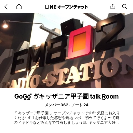
Go
share
se
back
to
home
GoG̤̮o̤̮ ⃛ ෆ⃛ ⃛キッザニア甲子園 talk R̤̮oom
メンバー 362
ノート 24
『 キッザニア甲子園 』オープンチャットです🌸 気軽にお入り
ください🙆‍♀️ お仕事した感想や現地レポ、初めて行くよ〜て時
のドキドキなどみんなで共有しましょう🙋‍♀️ キッザニア大好き
さんの情報部屋です👯‍♂️ こないだ行った！今来てる！などのリ
アルメッセージもお待ちしてます♪ 楽しいキッザニアのお仕事