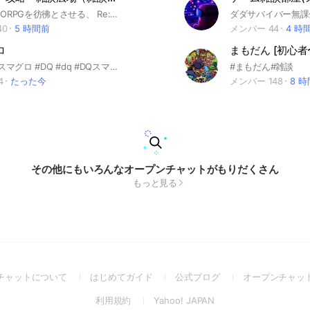
あの頃のMMORPGを彷彿とさせる、 Re:ENDを皆で遊び倒しましょう！ 雑談も大丈夫ですので、ゆるーくお過ごしください。 雰囲気良好！ROM専の方も大歓迎です🙆 それでは、よろしくお願いします #リエンド #Re:END #ゲーム #MMORPG #RPG #攻略 #雑談
40
5 時間前
メンバー 44
4 時
ロ
まもだん [初心
#ドラクエ #スマグロ #DQ #dq #DQスマグロ #dqスマグロ #dqすまぐろ #DQすまぐろ
#まもだん#雑談
4
たった今
メンバー 148
8 
その他にもいろんなオープンチャットがもりだくさん
もっと見る
(Open
(Open
(Open
チャットについて
はじめてガイド
公式ブログ
オープンチャッ
in
in
in
(Open
(Open
利用規約
Yahoo! JAPAN
a
a
a