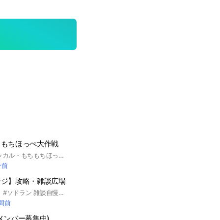
ちもちほっぺ大作戦
#トリッカル #トリッカル・もちもちほっぺ大作戦
分前
ージ】攻略・雑談広場
#ソードランページ #ソドラン 雑談自慢質問なんでもござれ 悪いことしない限りご自由にどうぞ
時間前
メンバー募集中)