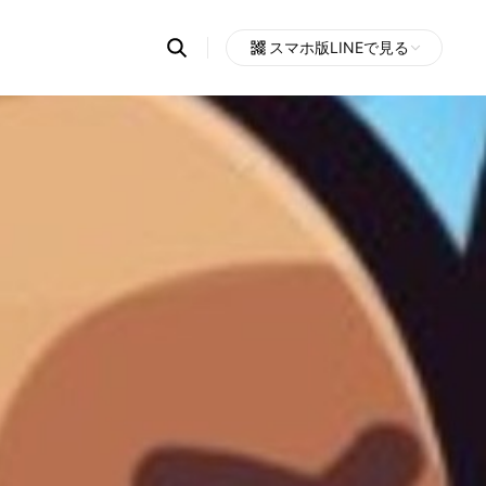
Search
スマホ版LINEで見る
OpenChats
Open
or
search
messages
area