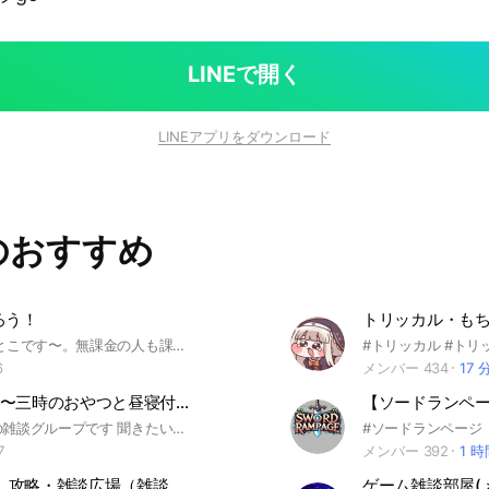
LINEで開く
LINEアプリをダウンロード
のおすすめ
ろう！
トリッカル・も
協力TDやるとこです〜。無課金の人も課金してる人も楽しくやりましょう！皆で戦略考えたり、アドバイスどんどんし合ってください！
6
メンバー 434
17 
ドット勇者〜三時のおやつと昼寝付きの冒険~
【ソードランペ
ドット勇者の雑談グループです 聞きたいことや情報共有など様々なこと話してください！ ♯ドット勇者
7
メンバー 392
1 
【Re:END】攻略・雑談広場（雑談&質問なんでもルーム）
ゲーム雑談部屋(