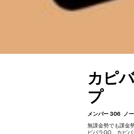
カピバ
プ
メンバー 306
ノー
無課金勢でも課金勢
ピバラGO カピバ