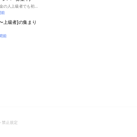
ダダサバイバー無課金の人上級者でも初心者でも大歓迎です(^.^) マインクラフトも初心者上級者関係なく歓迎ですー
間前
者〜上級者]の集まり
時間前
(Open
ト禁止規定
in
a