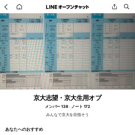
Go
share
se
back
to
home
京大志望・京大生用オプ
メンバー 138
ノート 172
みんなで京大を目指そう
あなたへのおすすめ