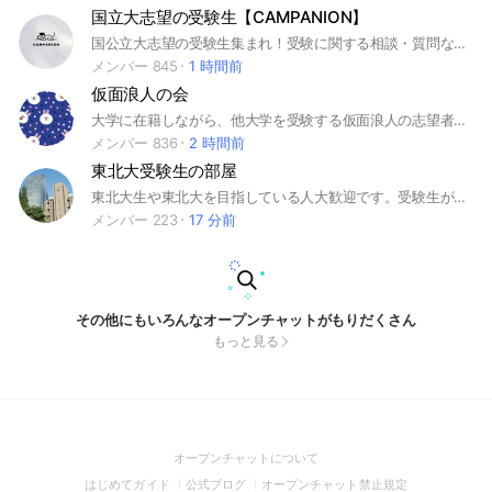
国立大志望の受験生【CAMPANION】
国公立大志望の受験生集まれ！受験に関する相談・質問などたくさんしながら、みんなで合格を目指しましょう！ 高校生1.2年生も大歓迎です！！ #大学受験#受験生#勉強#高3#北大#北海道大学#大学#文学部#教育学部#経済学部#理学部#医学部#歯学部#薬学部#工学部#農学部#水産学部#国公立大 #東京大学 #東大 #京都大学 #京大 #大阪大学 #阪大 #東北大学 #東北大 #九州大学 #九大 #北海道大学 #北大 #名古屋大学 #名大 #神戸大学 #神大 #広島大学 #広大 #筑波大学 #筑波大 #一橋大学 #一橋 #東京工業大学 #東工大 #東京外国語大学 #東外大 #横浜国立大学 #横国 #千葉大学 #千葉大 #金沢大学 #金沢大 #岡山大学 #岡大 #熊本大学 #熊大 #長崎大学 #長大 #新潟大学 #新大 #名古屋工業大学 #名工大 #京都工芸繊維大学 #京繊大 #大阪市立大学 #市大 #大阪府立大学 #府大 #東京都立大学 #都立大 #奈良女子大学 #奈女大 #信州大学 #信大 #岐阜大学 #岐阜大 #静岡大学 #静大 #三重大学 #三重大 #愛媛大学 #愛大 #徳島大学 #徳大 #高知大学 #高知大 #佐賀大学 #佐賀大 #宮崎大学 #宮大 #鹿児島大学 #鹿大 #琉球大学 #琉大 #上越教育大学 #上教大 #兵庫教育大学 #兵教大 #鳴門教育大学 #鳴教大 #福岡教育大学 #福教大 #東京学芸大学 #学芸大 #大阪教育大学 #大教大 #福井大学 #福井大 #山梨大学 #山梨大 #山形大学 #山形大 #秋田大学 #秋大 #岩手大学 #岩大 #弘前大学 #弘大 #群馬大学 #群大 #香川大学 #香川大 #島根大学 #島大 #鳥取大学 #鳥大 #宇都宮大学 #宇都宮大 #大分大学 #大分大 #奈良教育大学 #奈教大 #京都教育大学 #京教大 #東京農工大学 #農工大 #電気通信大学 #電通大
メンバー 845
1 時間前
仮面浪人の会
大学に在籍しながら、他大学を受験する仮面浪人の志望者・経験者のグループです。 ＊あまりに逸脱した発言は退会させます。@でホストに知らせていただければ対処します。 ちなみにホストは、東大で元仮面浪人交流会を立ち上げた者です。 仮面浪人の皆様を応援し続けます！
メンバー 836
2 時間前
東北大受験生の部屋
東北大生や東北大を目指している人大歓迎です。受験生が情報交換などをするためのグループです。
メンバー 223
17 分前
その他にもいろんなオープンチャットがもりだくさん
もっと見る
(Open
オープンチャットについて
in
(Open
(Open
(Open
はじめてガイド
公式ブログ
オープンチャット禁止規定