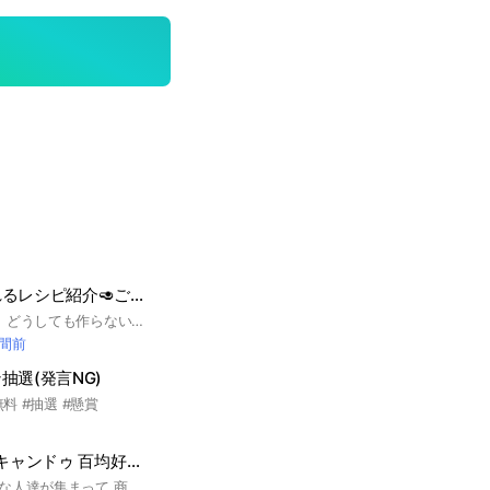
誰でも簡単に作れるレシピ紹介🥑ごはんの写真📸
#料理が苦手だけど、どうしても作らないといけない時ってありますよね。誰でも簡単に作れるレシピを紹介してみんなでシェアしましょう！
時間前
抽選(発言NG)
無料 #抽選 #懸賞
ダイソー セリア キャンドゥ 百均好き集まれ！
ここでは百均が好きな人達が集まって 商品紹介 質問 雑談 などを和気あいあいとして楽しむオープンチャットルームです。 又「fjxgr」などの不規則なアルファベットを名前に使用しないようにお願い致します。 もしも使用して入室来てきた場合荒らしとみなし強制退会処分とさせていただきます。