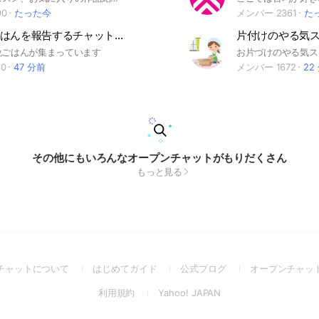
90
たった今
メンバー 2361
た
今日の晩ごはんを報告するチャット ♯レシピ ♯グルメ ♯ご飯
晩ごはんが集まっています
0
47 分前
メンバー 1672
22
その他にもいろんなオープンチャットがもりだくさん
もっと見る
(Open
(Open
(Open
チャットについて
はじめてガイド
公式ブログ
オープンチャッ
in
in
in
(Open
(Open
利用規約
Yahoo! JAPAN
a
a
a
in
in
new
new
new