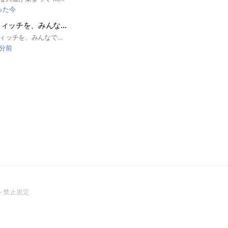
った今
片付けのやる気スィッチを、みんなで押し合いましょう！ #お掃除 #片付け #コロナ #おうち時間
お片づけのやる気スィッチを、みんなで押し合って、身の回りも気持ちもスッキリ、美しくし合いましょ♡ 注❗️入室後は、発言前にトークページ一番上に表示されている【アナウンス】&お部屋のルールをご確認ください。
 分前
(Open
ト禁止規定
in
a
new