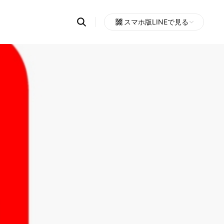
Search
スマホ版LINEで見る
OpenChats
Open
or
search
messages
area