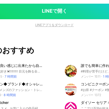
LINEで開く
LINEアプリをダウンロード
のおすすめ
アイメイク良い感じに出来たから自慢したい✋
アイメイク大好き💓!!!!!!!!! 目元を飾る全ての者たちのためのコミュニティです😍 アイシャドウ/カラコン/アイライナー/マスカラ/涙袋/カラーコスメなど... 気になるアイテムやメイク方法、お悩みなどを投稿して教えてね✨ ※出入り自由 ※見る専も大歓迎!!!
5
7 時間前
メンバー 1511
1 
ファッション◆ブランド◆オシャレ◆トレンド情報服雑談【レディース&メンズ】
コンビニクーポン
レディース&メンズのファッション・トレンド・コレクション・古着・スニーカー・ハイブランドなど 幅広くお洒落、服好きな人が、男女問わず情報共有、雑談するオプチャです。 管理人はファッション業界人なので、ここだけの情報も！ 最新ファッションニュースも掲載してます。
#お得 #クーポン #
9
8 時間前
メンバー 1372
tcher
Netflixのオススメ、お気に入りの作品紹介し合うオープンチャット