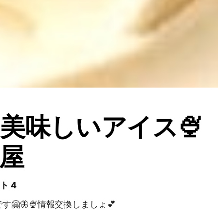
美味しいアイス🍨
屋
ト 4
🤗🦋🍨情報交換しましょ💕