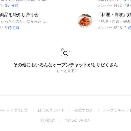
1
36 分前
メンバー 1482
16
商品を紹介し合う会
無印良品の良かったものと、悪かったもの、別になんでも無かったものを紹介する会です。
9
6 時間前
メンバー 1248
1 
その他にもいろんなオープンチャットがもりだくさん
もっと見る
(Open
(Open
(Open
チャットについて
はじめてガイド
公式ブログ
オープンチャッ
in
in
in
(Open
(Open
利用規約
Yahoo! JAPAN
a
a
a
in
in
new
new
new