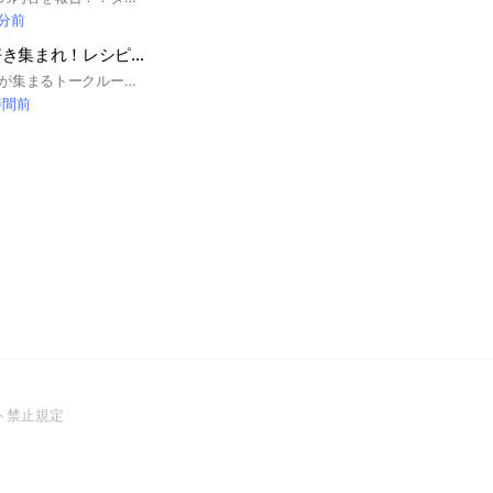
 分前
「料理・自炊」好き集まれ！レシピ・自炊飯共有・レンタルキッチンでオフ会【welps】
「料理・自炊」好きが集まるトークルームです。毎日の自炊レシピや完成画像を共有しましょう！レンタルキッチンでのオフ会など！日々の料理に楽しみを！このチャットはオタクサークルwelpsが運営している誰でも自由に参加可能なチャットです。仲良くなるために定例懇親会やイベント企画をぜひ！
時間前
(Open
ト禁止規定
in
a
new