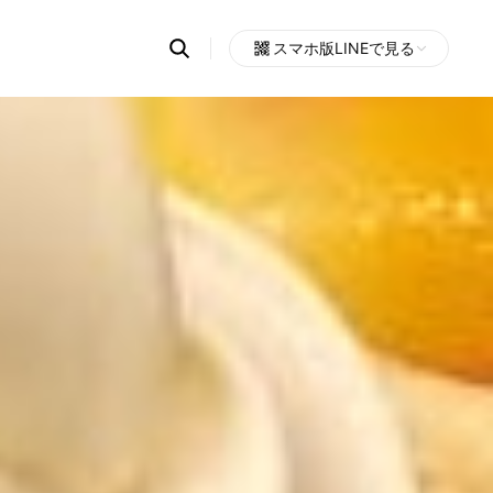
Search
スマホ版LINEで見る
OpenChats
Open
or
search
messages
area