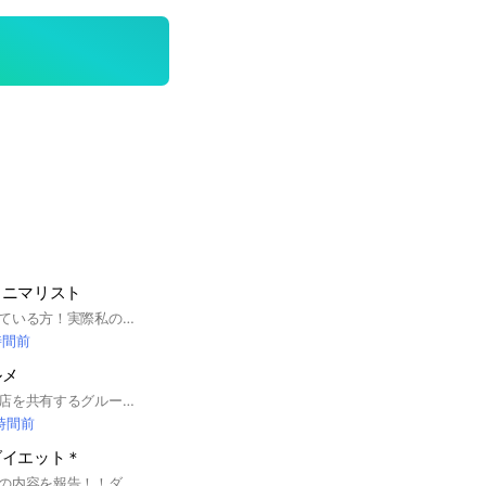
ミニマリスト
お家の片付けで困っている方！実際私の部屋も物ばかりで片付けできてる感じがせず、捨てようにもいつか使うかもでとってばかり、、、みなさんの片付けたい部屋の写真など撮って、お互いにどこを片付けるべきか、いらない物など伝えあって、みんなで断捨離、片付けしてきれいなお部屋を目指しませんか？？
時間前
ルメ
大阪でおすすめのお店を共有するグループ！
 時間前
ダイエット＊
毎日の体重や、食事の内容を報告！！ダイエット頑張っている方、一緒に励まし合いながら頑張りましょう #運動 #ストレッチ #筋トレ #食事制限 #情報 #健康 #ダイエット #減量 #痩せる #家で #梅雨 #雨の日 #室内 #お家トレーニング #自宅 #家でできる #体幹 #体重