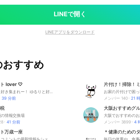
LINEで開く
LINEアプリをダウンロード
のおすすめ
lover ♡
片付け！掃除！
チョコミント好き集まれー！ ゆるりと好きなチョコミントとかを語り合いましょう。 スイーツ、グルメ好きさんも
39 分前
メンバー 140
21 
税
大阪おすすめグ
税の情報交換場
28
41 分前
メンバー 3899
4
ト万歳一座
＊健康のための
あなたもチョコミントの最新情報をシェアしませんか🍫🌿 共通の趣味で盛り上がれるオープンチャットで、チョコミント仲間とつながろう！😄😄 チョコミント好きな方ならどなたでも気軽に参加下さい ツイッターやインスタのアカウント名など好きな名前で参加できるので是非どうぞ とりあえず参加だけして好きなときにトーク参加しても、投票やイベントのみの参加でも🆗👌 #チョコミント #チョコミン党