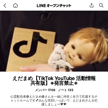
Go
share
se
back
to
home
えだまめ【TikTok YouTube 活動情報
共有版】※発言禁止※
メンバー 1706
ノート 135
心霊配信者🟢えだまめ🟢さんを一緒に仲良く全力で応援するチ
ャットルームです💕みんな笑顔いっぱいで、えだまめさんを応
援しましょー💖💖