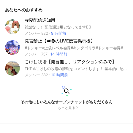
あなたへのおすすめ
赤髪配信通知用
雑談なし！ 配信通知用となってます🙇‍♂️
メンバー 822
9 時間前
発言禁止【👑🦍のLIVE伝言掲示板】
#ドンキー#上級レベル会長#キングゴリラ#ドンキー会長#ライバー#伝言掲示板
メンバー 737
14 時間前
こけし牧場【発言無し、リアクションのみで】
TikTokこけしの牧場の情報をコメントします！ 基本的に配信する時の告知をわたしが書き込みます！ なので申し訳ないのですが通知が乱発しないようにメンバーの発言はしないようにリアクションのみでお願いします！ これからもTikTokこけしをよろしくお願いします(о´∀`о)
メンバー 332
10 時間前
その他にもいろんなオープンチャットがもりだくさん
もっと見る