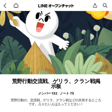
Go
share
se
back
to
home
荒野行動交流戦、ゲリラ、クラン戦掲
示板
メンバー 132
ノート 75
荒野行動の、交流戦、ゲリラ、クラン戦などの共有するところ
です。入りたい人は入ってください！