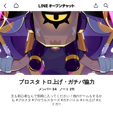
Go
share
se
back
to
home
ブロスタ トロ上げ・ガチバ協力
メンバー 34
ノート 211
主も初心者なんで気軽に入ってください！他のゲームもするか
も #ブロスタ #ブロウルスターズ #ガチバトル #トロ上げ #エ
ドガー