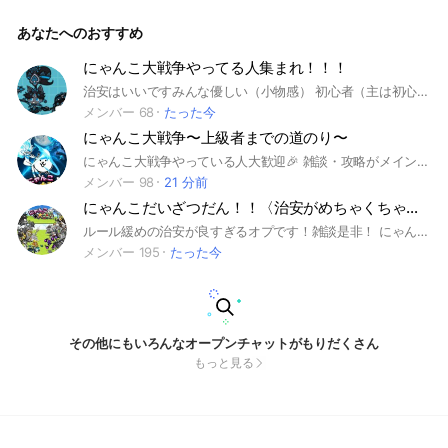
こ会話してるよ#にゃんこ大戦争#コラボ#攻略#雑談#初心者#
中級者#上級者
あなたへのおすすめ
にゃんこ大戦争やってる人集まれ！！！
治安はいいですみんな優しい（小物感） 初心者（主は初心者です）も上級者もだれでも歓迎！！ 雑談でも何でもおけ 宣伝目的で入るのはお控えくださいm(_ _)m（宣伝自体はOKなので抜けたりしないでね） 常識が無い人は受け付けません！！ 暴言、スタ連などの迷惑行為をすると即追い出します 即抜けだけは辞めてほしいです ＃にゃんこ ＃にゃんこ大戦争
メンバー 68
たった今
にゃんこ大戦争〜上級者までの道のり〜
にゃんこ大戦争やっている人大歓迎🎉 雑談・攻略がメインです 無課金勢・課金勢問わず楽しくやりましょう！！ 気軽に参加してください！！ しっかり大事なノートを見て、ルールを守ってください！！ あまりにも態度悪かったら蹴ります （蹴りたくはない） ＃にゃんこ大戦争 ＃にゃんこ ＃フォノ
メンバー 98
21 分前
にゃんこだいざつだん！！〈治安がめちゃくちゃ良い！〉
ルール緩めの治安が良すぎるオプです！雑談是非！ にゃんこ以外のゲーム（スプラトゥーンやマイクラなど）はそれ用のサブトークルームがあるので来てください！では、下にルールが書いてあるのでぜひ読んでください！ 【ルール】 こちらルールになります！ ぜひぜひ最後まで読んでください！ このルールを守らない場合、管理人や副管理人による強制退会になる場合があるのでご注意ください 1、人を傷つけない,不快な思いにさせない ▶︎暴言や悪口、迷惑行為、違法行為などは禁止です 2、個人情報を絶対に晒さない ▶︎名前、住所、顔などは絶対に晒さない。個チャ交換も×（年齢、住んでいる地域程度なら可） 3、荒らしは絶対ダメです ▶︎荒らしが来たら管理人、副官をメンションしてください！ なるべく迅速に対応します！ ※メンション方法わからない人はコメントしてください！ 4、チート、垢売買禁止 ▶当たり前のことです。もし来た場合即刻BANとします。また、見かけた場合、副官共々をメンションして下さい！ 5宣伝禁止 ▶︎色々荒れる原因になるので... 5トーク画面での禁止行為 1．長文▶︎他の会話の邪魔になるから 2．スタンプ連打→迷惑行為になる。 3．ボイスメッセージ→重くなるから。 4. リーク禁止 ▶それ用のサブトークルームがあるのでリーク関係はそちらでの方でお願いします。ノートも禁止にしています。 ▶︎画像はokですが、4枚以上は連投扱いになるのでノートにお願いします ▶︎また、みんなのノートが埋もれないように【なるべく１つのノートに】まとめて投稿してください。 # を使ってまとめる等各自工夫すると良いですよ。 ▶︎スタ連に関して、1回目でも場合によってはBANになります、3回以下でも、不快にさせるような(下品などの)スタンプを送ったりし続けているとBANになります。 ━━━━━━━━━━━━━━━ 新規さんが来た時は優しく出迎えましょう！ ルールは以上です！ 是非入ってください！ #にゃんこ大戦争 #ゲーム#雑談
メンバー 195
たった今
その他にもいろんなオープンチャットがもりだくさん
もっと見る