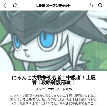
Go
share
se
back
to
home
にゃんこ大戦争初心者！中級者！上級
者！攻略雑談部屋！
メンバー 232
ノート 675
にゃんこの質問・攻略の相談ウェルカム！同じ境遇の人も先に
進んでいる上級者もいるから気軽に話せるよ！日本編からゼロ
レジェ最新ステまで！ぜひきてね！ちなみに深夜帯でもそこそ