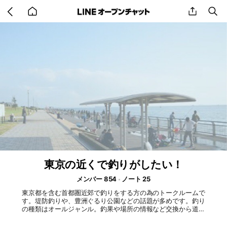
Go
share
se
back
to
home
東京の近くで釣りがしたい！
メンバー 854
ノート 25
東京都を含む首都圏近郊で釣りをする方の為のトークルームで
す。堤防釣りや、豊洲ぐるり公園などの話題が多めです。釣り
の種類はオールジャンル。釣果や場所の情報など交換から道具
の相談もOK。初心者から釣りの全国大会の表彰台に立ったこ
とがある方まで幅広く在籍しています。質問する前にある程度