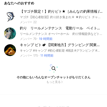
あなたへのおすすめ
は調べてから質問する癖はつけましょう。立ち入り禁止エリア
での釣りは厳禁です。
【マゴチ限定！】釣りビト★［みんなの釣果情報 / 海釣り / 川釣り / バス釣り ］
マゴチ【初心者歓迎】釣り好き集まれ☆ ★釣りビト チャット目的★ 釣りに関する情報交換😊 ◯ #釣果 情報交換 ◯釣り画像の共有 ◯釣り場所共有 ◯愛用の釣り具 ◯釣りテクのノウハウ共有 ◯釣りイベントの情報共有 ◯釣り関連のQ&A #海釣り #川釣り #渓流釣り #湖釣り #沖釣り #バス釣り #船釣り #キャンプ #アウトドア #ボート #海鮮 #魚料理 #釣り人 #釣り具 #マゴチ
メンバー 22
釣り リールメンテナンス 電動リール ベイトリール スピニングリール
リールメンテナンス オーバーホール 釣り情報提供などトークできたらと思い作成しました是非ご参加お待ちしてます🙇‍♂️ 自分は関東ルアーメインで活動してます よろしくお願い申し上げます。 参加するときはご挨拶お願いします🙇‍♂️ 挨拶ない場合削除させてもらいますご理解お願いします
メンバー 79
19 時間前
キャンプ ビト🏕 【関東地方】グランピング 関東地方 関東 茨城 栃木 群馬 埼玉 千葉 東京
キャンプ #キャンプ #初心者歓迎 #雑談 #グランピング #テント #タープ #シュラフ #ランタン #焚き火 #アウトドア #関東地方 #関東 #茨城 #栃木 #群馬 #埼玉 #千葉 #東京 #神奈川
メンバー 175
11 時間前
その他にもいろんなオープンチャットがもりだくさん
もっと見る