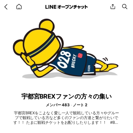
Go
share
se
back
to
home
宇都宮BREXファンの方々の集い
メンバー 483
ノート 2
宇都宮BREXをこよなく愛し一人で観戦している方々やグルー
プで観戦している方など多くのファンの方達と繋がりたいで
す！！ たまに観戦チケットをお配りしたりします！！ #BRE
X #宇都宮BREX #ブレックス #宇都宮ブレックス