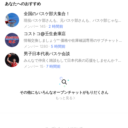
あなたへのおすすめ
全国のバスケ部大集合！
現役バスケ部さんも、元バスケ部さんも、バスケ部じゃなくてもバスケ好きなら大歓迎！（雑談もヨシ） スタレンはダメダァ 迷惑行為はやめましょう！ 勝手に宣伝するのやめよドンナケヒマナン？ 新規さん大歓迎のルールゆるゆるオプチャ！ みんな優しくて話しやすい😆 щ(ﾟдﾟщ)ｶﾓｰﾝ
メンバー 145
2 時間前
コストコ@壬生倉庫店
情報交換しましょう^^ 価格や在庫確認専用のサブチャットもあり、問い合わせが会話で流れないようになってます ※入会の際、お名前はニックネームでお願いします ※本名、人物名（実在、それらしきものも）禁止としております ✏️ハンドルネームに使える文字は 🔴ひらがな 🔴カタカナ 🔴常用漢字 🔴英数字 を最低1文字以上入れてください ※アイコンも人物は禁止です。 入室後はかならずノートお読みください ルールが記載してあります よろしくお願いします
メンバー 1280
5 時間前
男子日本代表バスケ会談
みんなで仲良く雑談もして日本代表の応援をしませんか？！ 日本代表の話はもちろん！NBAやBリーグの話も全然してもらって構いません！ 私管理人は中学生副官は高校生と年齢層は近いですが歳の差気にせず仲良くできたらな！と思ってます！
メンバー 15
7 時間前
その他にもいろんなオープンチャットがもりだくさん
もっと見る