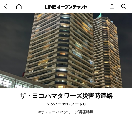
Go
share
se
back
to
home
ザ・ヨコハマタワーズ災害時連絡
メンバー 191
ノート 0
#ザ・ヨコハマタワーズ災害時用