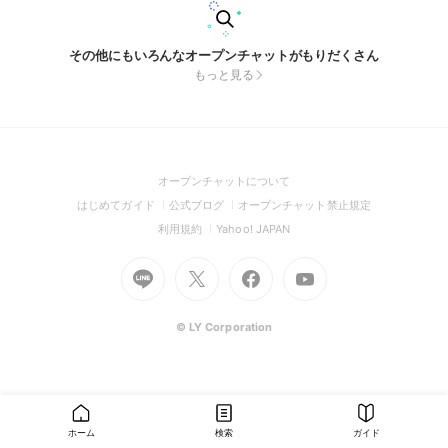
その他にもいろんなオープンチャットがもりだくさん
もっと見る
(Open
オープンチャットについて
in
(Open
(Open
(Open
はじめてガイド
公式ブログ
オープンチャット禁止規定
a
in
in
in
(Open
(Open
利用規約
Yahoo! JAPAN
new
a
a
a
in
in
window)
Go
new
Go
new
Go
Go
new
a
a
to
window)
to
window)
to
to
window)
new
new
Line
X
Facebook
Youtube
window)
window)
(Open
(Open
(Open
(Open
© LY Corporation
in
in
in
in
a
a
a
a
new
new
new
new
window)
window)
window)
window)
ホーム
検索
ガイド