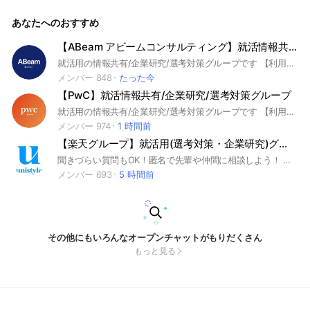
シップ #本選考 #unistyle #ユニスタイル #面接 #採用 #内定 #
ES #エントリーシート #自己分析 #業界研究 #企業研究 #自己
あなたへのおすすめ
PR #ガクチカ #学生時代頑張ったこと #志何望動機 #webテス
ト #ウェブテスト #GD #グループディスカッション #グルディ
ス #OB訪問 #企業選び #就活対策 #就活準備 #大手企業 #日系
【ABeam アビームコンサルティング】就活情報共有/企業研究/選考対策グループ
企業 ▼unistyleが運営する専門商社のオプチャグループ▼ メ
就活用の情報共有/企業研究/選考対策グループです 【利用ルール】敬語で会話すること｜建設的な議論を行うこと｜就活から逸脱した会話は禁止｜意見を求める際には自分の考えも提示し丸投げしないこと｜前提条件、目的を揃え相手を尊重したうえで主張すること｜無許可の広告宣伝は禁止 ＜企業別グループ一覧＞ コンサル マッキンゼー/BCG/ベイン/ATカーニー/PwC/デロイト/KPMG/EY/アクセンチュア/NRI野村総合研究所/アビーム/ベイカレント 外資金融 ゴールドマン・サックス/モルガン・スタンレー/JPモルガン 外資IT Google/Amazon/マイクロソフト/アップル IT/通信 NTTデータ/NSSOL/電通総研/CTC/IBM/NTTドコモ/KDDI/ソフトバンク/楽天/リクルート/LINEヤフー/メルカリ/サイバーエージェント/富士通/DeNA/SCSK/TIS 商社 三菱商事/伊藤忠商事/三井物産/住友商事/丸紅 金融 三菱UFJ銀行/三井住友銀行/みずほ銀行/りそな銀行/日本銀行/DBJ/東京海上日動/三井住友海上/損保ジャパン/日本生命/第一生命/明治安田生命/JCB/三井住友カード/オリックス/農林中央金庫 証券 野村證券/大和証券/SMBC日興証券 広告/メディア 電通/博報堂/NHK/日本テレビ/TBS 不動産 三井不動産/三菱地所/住友不動産/森ビル/野村不動産/東急不動産 建設 大成建設/鹿島建設/清水建設 食品/日用品 サントリー/キリン/アサヒ/味の素/明治/日清食品/JT/資生堂/花王/P&G/ユニ・チャーム 小売/サービス イオン/セブン&アイ/ファーストリテイリング/良品計画 電機/機械/自動車 ソニー/トヨタ/ホンダ/日産/キーエンス/日立/パナソニック/三菱重工/三菱電機/東京エレクトロン/デンソー/村田製作所/ダイキン/NEC/キヤノン/コマツ/オムロン 素材/化学 旭化成/富士フイルム/AGC/信越化学/東レ 製薬 武田薬品/中外製薬/第一三共/アステラス製薬/エーザイ インフラ/運輸 JR東海/JR東日本/JR西日本/ANA/JAL/東京ガス/大阪ガス/東京電力/関西電力 その他 オリエンタルランド/任天堂/ニトリ/バンダイナムコ 27卒28卒29卒30卒 SPI/玉手箱/TGWEB/テストセンター/GAB/CAB
タルワン / 伊藤忠丸紅鉄鋼（MISI) / 阪和興業 / 日鉄物産 / 豊
島 / 岩谷産業 / JFE商事 / 長瀬産業 / 兼松 / 岡谷鋼機 / 三菱食
メンバー 848
たった今
品 / 伊藤忠食品 / 山善 / 伊藤忠エネクス / 日本アクセス / PALT
【PwC】就活情報共有/企業研究/選考対策グループ
AC（パルタック） / 三井食品 / ユアサ商事 / 加藤産業 / マク
ニカ / あらた / 全日空商事 / 帝人フロンティア / 住友商事グロ
就活用の情報共有/企業研究/選考対策グループです 【利用ルール】敬語で会話すること｜建設的な議論を行うこと｜就活から逸脱した会話は禁止｜意見を求める際には自分の考えも提示し丸投げしないこと｜前提条件、目的を揃え相手を尊重したうえで主張すること｜無許可の広告宣伝は禁止 ＜企業別グループ一覧＞ コンサル マッキンゼー/BCG/ベイン/ATカーニー/PwC/デロイト/KPMG/EY/アクセンチュア/NRI野村総合研究所/アビーム/ベイカレント 外資金融 ゴールドマン・サックス/モルガン・スタンレー/JPモルガン 外資IT Google/Amazon/マイクロソフト/アップル IT/通信 NTTデータ/NSSOL/電通総研/CTC/IBM/NTTドコモ/KDDI/ソフトバンク/楽天/リクルート/LINEヤフー/メルカリ/サイバーエージェント/富士通/DeNA/SCSK/TIS 商社 三菱商事/伊藤忠商事/三井物産/住友商事/丸紅 金融 三菱UFJ銀行/三井住友銀行/みずほ銀行/りそな銀行/日本銀行/DBJ/東京海上日動/三井住友海上/損保ジャパン/日本生命/第一生命/明治安田生命/JCB/三井住友カード/オリックス/農林中央金庫 証券 野村證券/大和証券/SMBC日興証券 広告/メディア 電通/博報堂/NHK/日本テレビ/TBS 不動産 三井不動産/三菱地所/住友不動産/森ビル/野村不動産/東急不動産 建設 大成建設/鹿島建設/清水建設 食品/日用品 サントリー/キリン/アサヒ/味の素/明治/日清食品/JT/資生堂/花王/P&G/ユニ・チャーム 小売/サービス イオン/セブン&アイ/ファーストリテイリング/良品計画 電機/機械/自動車 ソニー/トヨタ/ホンダ/日産/キーエンス/日立/パナソニック/三菱重工/三菱電機/東京エレクトロン/デンソー/村田製作所/ダイキン/NEC/キヤノン/コマツ/オムロン 素材/化学 旭化成/富士フイルム/AGC/信越化学/東レ 製薬 武田薬品/中外製薬/第一三共/アステラス製薬/エーザイ インフラ/運輸 JR東海/JR東日本/JR西日本/ANA/JAL/東京ガス/大阪ガス/東京電力/関西電力 その他 オリエンタルランド/任天堂/ニトリ/バンダイナムコ 27卒28卒29卒30卒 SPI/玉手箱/TGWEB/テストセンター/GAB/CAB
ーバルメタルズ / 蝶理 / UACJ(旧 古河スカイ) / 豊通マテリア
メンバー 974
1 時間前
ル ▼兼松の企業研究はこちらから▼ https://x.gd/zHCvW
【楽天グループ】就活用(選考対策・企業研究)グループ
聞きづらい質問もOK！匿名で先輩や仲間に相談しよう！ 就活サイトunistyleが運営する楽天グループの就活情報(選考対策/企業研究)共有グループです。 #就活 #楽天グループ #IT業界 #インターンシップ #本選考 #unistyle #ユニスタイル #面接 #採用 #内定 #ES #エントリーシート #自己分析 #業界研究 #企業研究 #自己PR #ガクチカ #学生時代頑張ったこと #志何望動機 #webテスト #ウェブテスト #GD #グループディスカッション #グルディス #OB訪問 #企業選び #就活対策 #就活準備 #大手企業 #日系企業 ▼unistyleが運営するITのオプチャグループ▼ NTTデータ / NTTコミュニケーションズ / NTTコムウェア / LINE / 楽天グループ / LINEヤフー / IBM ▼楽天グループの企業研究はこちらから▼ https://x.gd/vHpU9
メンバー 693
5 時間前
その他にもいろんなオープンチャットがもりだくさん
もっと見る