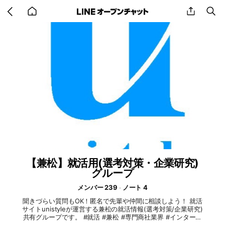
Go
share
se
back
to
home
【兼松】就活用(選考対策・企業研究)
グループ
メンバー 239
ノート 4
聞きづらい質問もOK！匿名で先輩や仲間に相談しよう！ 就活
サイトunistyleが運営する兼松の就活情報(選考対策/企業研究)
共有グループです。 #就活 #兼松 #専門商社業界 #インターン