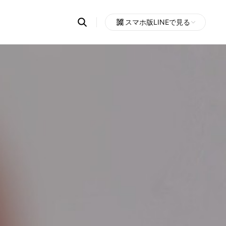
Search
スマホ版LINEで見る
OpenChats
Open
or
search
messages
area