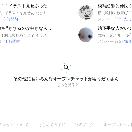
中学生限定！！イラスト見せあったりアドバイス、添削オプ！！
模写絵師と仲良
中学生同士で、イラストを見せあったり、アドバイスしたり添削するオプです！雑談OK デジタルでもアナログでも◯上手いとか下手だとか関係なし！楽しければ◯だよ！！絵チャとかもやったりしよ！ 中学生のうちに入ってくれた方のみ、高校生の間も大丈夫にしてます！
1
8 時間前
メンバー 268
たっ
イラストお絵描きするのが好きな人是非来てー！
これを見た人！絵に興味ある？？ イラストをかいたりするのが好きな人是非入って欲しい！ 絵を描くことが苦手な人でも見るのが好きな人でも全然入ってください！ 絵の見せ合いっこなどもやりたいです！アナログだけじゃなくてデジタルでも絵をかいたりしてる人も是非！ このオプに入ってる人にイラストのリクエストして書いてもらうのもOK！ 無断転載は自己責任とさせていただきます。 他のオプの宣伝は禁止です。 投資の宣伝も禁止です。 荒らしで抜けさせられてしまった人もしよろしければまた入ってきて欲しいです。申し訳ございません。 他の人の迷惑になるようなことをするのは厳禁です。みんなが楽しくお話出来るオープンチャットを心がけましょう！ お話できたら嬉しいです！ #イラスト#お絵描き#楽しみたい！#美術部
荒らしダメ ルール
2
11 時間前
メンバー 285
16
その他にもいろんなオープンチャットがもりだくさん
もっと見る
(Open
(Open
(Open
チャットについて
はじめてガイド
公式ブログ
オープンチャッ
in
in
in