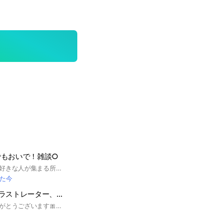
でもおいで！雑談○
ここは絵を描くのが好きな人が集まる所です！雑談するのもいいのでたくさん絵見せあって話しましょ！
た今
【依頼+雑談】イラストレーター、神絵師イラスト依頼&雑談オープンチャット
見つけてくれてありがとうございます🎀🤍 アイコンは初期アイコンか許可を頂いているイラストやフリーアイコンでお願いします。 ここは依頼したりされたりするオープンチャットです🎀💗 入ったら大事なノートをしっかり確認お願いします🙇‍♂️💞 雑談🙆‍♀️です🫶 素敵なご縁がありますように！ #依頼#描いて欲しい#描きたい#イラスト#雑談#神絵師#絵師#イラストが上手くなりたい#見せ合いたい#自由#推しを語ろう#ゲーム #イラスト #オープン #おすすめ #描き合い #イラスト #オープンチャット #おすすめ #添削 #友達 #ネッ友 #大好き #可愛い #歌 #ボイスメッセージ