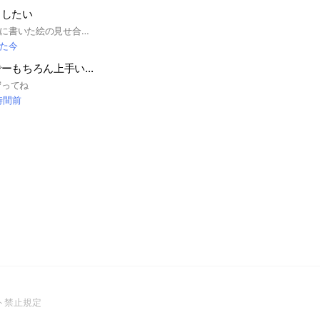
くしたい
模写絵師大歓迎⭕️主に書いた絵の見せ合い(無理はしなくて大丈夫です)雑談とかなどです(о´∀`о)荒らし、グループメンバーに不快に思われる行為は避けてください以下の内容に従って楽しいチャットにしましょう
た今
絵下手な人おいでーもちろん上手い人もカモン！雑談○
守ってね
 時間前
(Open
ト禁止規定
in