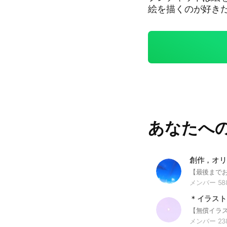
絵を描くのが好き
間だけ入りたいという
・絵を描くのがすきな人
・入ったらノートに自己紹介よろ
し、 紙に描いてもいいよ
🥺 ・汚い言葉や下ネタは言わないで ・人がかいた絵の悪口などは、い
ったらだめだよ？ ・大事なノートを必ずみてね！！ ・出会い目的など
でくるのはやめてね！ ・親バレして抜ける人が多いです！
ってもいいという人が来てくれると🙏 
も #イラスト #雑
あなたへ
メンバー 58
＊イラスト
メンバー 23