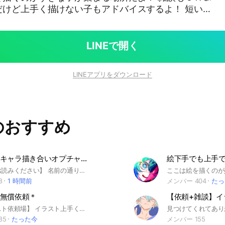
だけど上手く描けない子もアドバイスするよ！ 短い時
人にオススメかも まあ正直雑談もＯＫ ≪注意≫
や雑談がしたい人だけ来てね！ ・荒らし通報！
しく！ ・絵はスマホで描いてもいい
LINEで開く
！ほかのやり方でもＯＫ👍 ・誰でもきてね〜
LINEアプリをダウンロード
なので親がや
以上です！ # 絵 #イラスト #誰で
談 #アドバイス #デジタル #アナログ
のおすすめ
創作，オリキャラ描き合いオプチャ！！
絵下手でも上手
【最後までお読みください】 名前の通り、自分のオリキャラや創作を語りまくったり描きあったりするオプチャです！！ ────────── うちよそ、オリキャラ作り、人外、一次創作づくり、なんでもありです！ 二次創作版権モノは雑談部屋のみ投稿可能です。楽しくやりましょう☺️ ────────── １回雰囲気とか会話内容みてから決めたい！！って人は名前の横に「見学」を入れて欲しいです🙇🏻‍♀️՞ 会話には入らないけど見るだけ！って人はなまえに「👀」を入れて欲しいです🙇🏻‍♀️՞ 【み】 ────────── アナログデジタルどっちでもいいです！！(両方でも︎︎👍🏻️) ────────── 一次創作語りたい！！って方はノートに世界観等書いて貰えると嬉しいです🙇🏻‍♀️‪‪´- 描き合いも🆗 どんどん交流しましょう！ ────────── アイコンは自分が描いたものまたは初期アイコンでよろしくお願いします！ 実写写真の場合、個人情報にお気をつけ。 【か】 詳しいルールはノートにて！ ────────── ここまで見てくれた君！！一緒に創作語り合いましょ！！？ 承認には多少時間が掛かることがありますがご了承ください。 夜間などは承認遅めです。 【アイコンが版権、AIと疑われるもの、他社様のアイコン、上記アイコンルールに反していた場合、規約未読として承認しない場合があります。】【ん】 #創作#一次創作#オリキャラ パスワードは【〇〇〇】果物です。 最後まで読んでいただきありがとうございます！
8
1 時間前
メンバー 404
たっ
無償依頼＊
【無償イラスト依頼場】 イラスト上手くなりたい… 褒めてもらいたい…見てほしい… 依頼したい…されたい… 雑談もしたい… そこの貴方🫵🏻🫵🏻✨️ ここに入れば全て叶います🍀*゜ 本ルームの方では雑談禁止となっていますので通知が多いものは苦手な方にオススメのオープンチャットとなっております。 管理体制しっかりしています✋ 無断転載見逃しません❌ 安心してこのオープンチャットをご利用下さい🙇‍♀️ アイコンは著作権侵害しないものでお願いします🙇‍♀️ またお名前についても特殊文字以外のものをつかうことを推奨いたします🙇‍♀️ 入室後大事なノートの閲覧をお願いします。挨拶は不要です。 #イラスト#無償依頼#イベント#絵#依頼#添削#雑談#合作#描きあい
85
たった今
メンバー 155