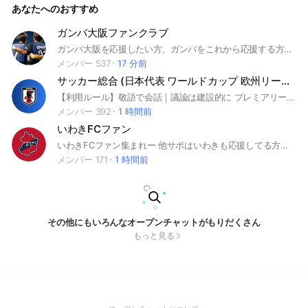
あなたへのおすすめ
ガンバ大阪ファンクラブ
ガンバ大阪を応援したい方、ガンバをこれから応援する方参加お待ちしてます。
メンバー 537
17 分前
サッカー総合 (日本代表 ワールドカップ 欧州リーグ Jリーグ CL ACL 育成年代)
【利用ルール】敬語で会話｜議論は建設的に プレミアリーグ マンチェスター・シティ / マンチェスター・ユナイテッド / リヴァプール / アーセナル / チェルシー / トッテナム / ニューカッスル / アストン・ヴィラ / ウェストハム / ブライトン / レスター / エヴァートン / リーズ / クリスタル・パレス ラ・リーガ レアル・マドリード / バルセロナ / アトレティコ・マドリード / セビージャ / ソシエダ / ビルバオ / ビジャレアル セリエA ユヴェントス / ミラン / インテル / ナポリ / ローマ / ラツィオ / アタランタ ブンデスリーガ バイエルン / ドルトムント / ライプツィヒ / レバークーゼン / フランクフルト / メンヘングラートバッハ リーグ・アン パリ・サンジェルマン / マルセイユ / リヨン / モナコ / リール プリメイラ・リーガ ベンフィカ / ポルト / スポルティング エールディヴィジ アヤックス / アイントホーフェン / フェイエノールト その他リーグ セルティック / レンジャーズ / ガラタサライ / クラブ・ブルッヘ / ザルツブルク
メンバー 392
1 時間前
いわきFCファン
いわきFCファン集まれー 他サポはいわきも応援してる方だけにしてください。アイコンはいわきに関係ないものはやめてください
メンバー 171
1 時間前
その他にもいろんなオープンチャットがもりだくさん
もっと見る