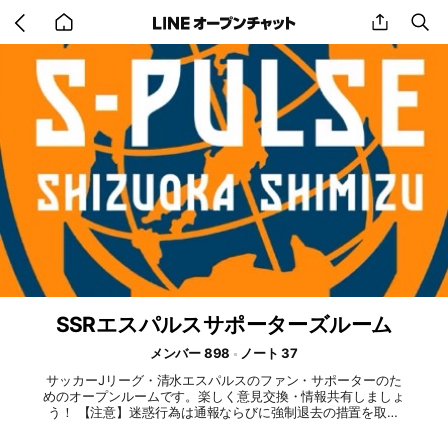
Go
share
se
back
to
home
SSRエスパルスサポーターズルーム
メンバー 898
ノート 37
サッカーJリーグ・清水エスパルスのファン・サポーターのた
めのオープンルームです。楽しく意見交換・情報共有しましょ
う！ 【注意】迷惑行為は通報ならびに強制退去の措置を取ら
せていただきます。