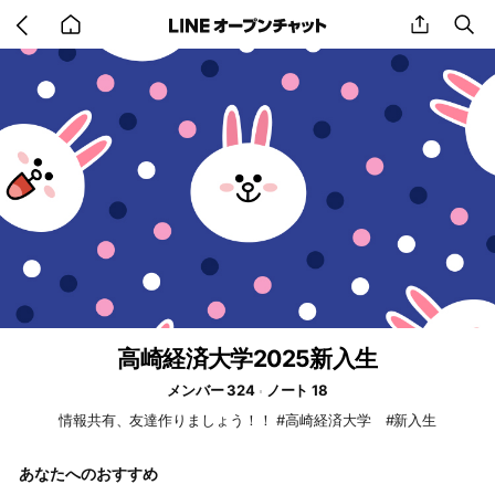
Go
share
se
back
to
home
高崎経済大学2025新入生
メンバー 324
ノート 18
情報共有、友達作りましょう！！ #高崎経済大学 #新入生
あなたへのおすすめ