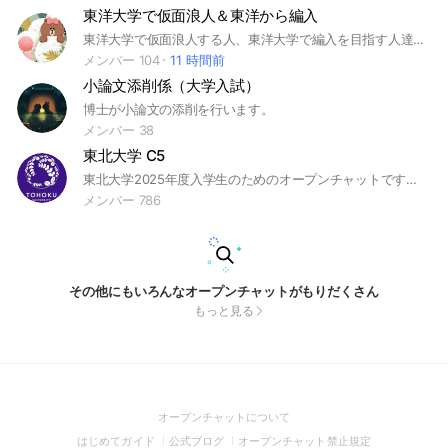
東洋大学で仮面浪人＆東洋から編入
東洋大学で仮面浪人する人、東洋大学で編入を目指す人達のオープンチャットです。 情報共有、モチベ維持できたらと思います。 参加したらできる範囲で自己紹介をノートへ記入してくれると嬉しいです！！ #東洋大学 #仮面浪人 #日東駒専 #編入
メンバー 104
11 時間前
小論文添削係（大学入試）
博士が小論文の添削を行います。
メンバー 38
東北大学 C5
東北大学2025年度入学生のためのオープンチャットです。 #東北大学 #東北大 #春から東北大 #C5
メンバー 786
その他にもいろんなオープンチャットがもりだくさん
もっと見る
(Open
オープンチャットについて
in
(Open
(Open
(Open
はじめてガイド
公式ブログ
オープンチャット禁止規定