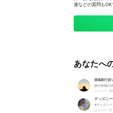
連などの質問もOKで
ニーリゾート #デ
#舞浜 #Dハロ #
あなたへ
メンバー 191
ディズニー
メンバー 31