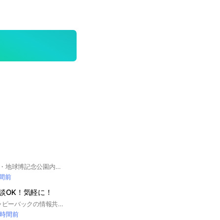
愛知県長久手市、愛・地球博記念公園内にオープンした ジブリパークの情報や、ジブリ好きの人たちの 交流の場所となることを願っています。 プレオープンから現在の様子やチケット購入のコツなど 話しかけてみてください😄 パークイン時のレポートあります！ 忘れ物ベンチMAP もどこよりも早く完成しました⭐️ パーク以外にも 三鷹の森ジブリ美術館、展覧会、 グッズ、映画の名言シリーズなど話題豊富です。 お気軽に入室してください😘 ROM専さんも大歓迎です ジブリパーク ジブリパークとジブリ展 三鷹の森美術館 どんぐり共和国 当落発表 プレオープン #ジブリパーク
時間前
雑談OK！気軽に！
2025年度の福袋ハッピーバックの情報共有オープンチャットです。 強制ではありませんが、 よろしければ名前の後に@をつけて、お住まいの地方名をお付けください。 (福袋報告共有迅速化のため) 例 田中圭@東京都 向井理@新宿 堀北真希@関東
 時間前