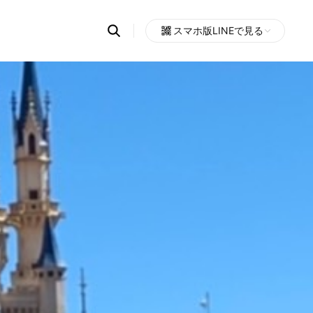
Search
スマホ版LINEで見る
OpenChats
Open
or
search
messages
area