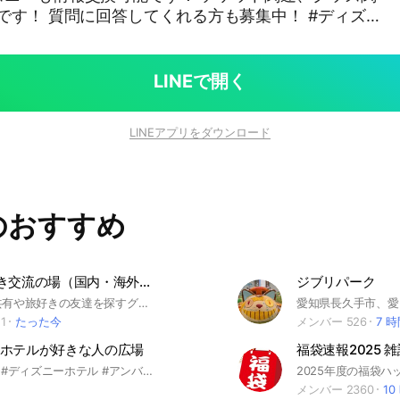
す！ 質問に回答してくれる方も募集中！ #ディズ
ィズニーランド #ディズニーシー #ディズニーストア
海外ディズニー
LINEで開く
LINEアプリをダウンロード
のおすすめ
旅&旅行好き交流の場（国内・海外問わず）
ジブリパーク
旅行情報の共有や旅好きの友達を探すグループです。 旅行先の写真や旅行先の有益情報！ 何でも投稿して下さい！ 国内、海外問わずです。 出会い系目的のグループではありませんので、出会い目的の方はご遠慮下さい。 他のメンバーの事を考えない発言は禁止しています。
1
たった今
メンバー 526
7 
ホテルが好きな人の広場
福袋速報2025 
#ディズニー #ディズニーホテル #アンバサダーホテル #ホテルミラコスタ #東京ディズニーランドホテル #ファンタジースプリングスホテル #トイストーリーホテル #セレブレーションホテル
メンバー 2360
10