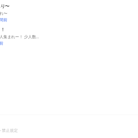
みり〜
れ〜
時間前
う！
ディズニーが好きな人集まれー！ 少人数ですがこつこつやってます！ #ディズニー #ディズニーリゾート #東京ディズニーリゾート #東京ディズニーリゾート #東京ディズニーランド #東京ディズニーシー
分前
(Open
ト禁止規定
in