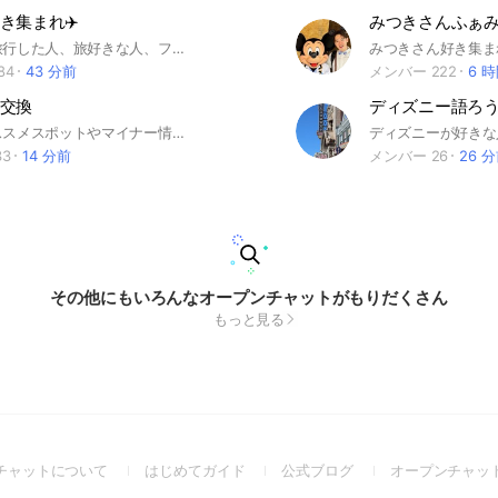
き集まれ✈️
みつきさんふぁ
日本国内を旅行した人、旅好きな人、フラッと出かけるのが好きな人、これから色々行きたい人、情報交換しましょ🤗
みつきさん好き集ま
84
43 分前
メンバー 222
6 
交換
ディズニー語ろ
ハワイのオススメスポットやマイナー情報などを交換できたらと思ってます😊✨ 旅好きが交流し合うチャットになればと思うので旅好きな方はご参加ください＾＾
33
14 分前
メンバー 26
26 
その他にもいろんなオープンチャットがもりだくさん
もっと見る
(Open
(Open
(Open
チャットについて
はじめてガイド
公式ブログ
オープンチャッ
in
in
in