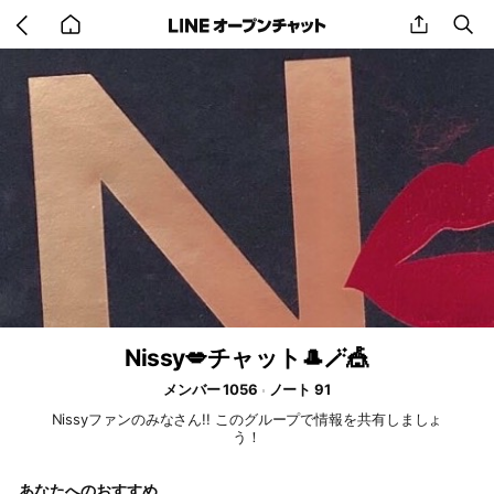
Go
share
se
back
to
home
Nissy💋チャット🎩🪄🎪
メンバー 1056
ノート 91
Nissyファンのみなさん!! このグループで情報を共有しましょ
う！
あなたへのおすすめ