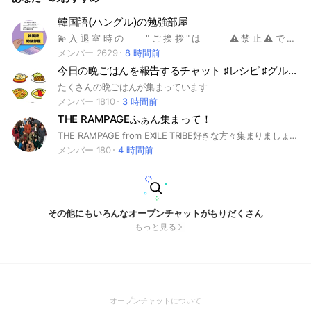
韓国語(ハングル)の勉強部屋
💫 入 退 室 時 の " ご 挨 拶 " は ⚠️ 禁 止 ⚠️ で す 💫 입실 시, 그리고 퇴실시의 인사는 필요 없습니다.🙇🏻‍♀️ こちらのオープンチャットを見つけて頂き 誠に有り難うございます❣️ こちらは韓国語をみんなで教え合う 勉強部屋です👌🏻 初級者さん~上級者さんまで 国籍年齢様々な方々がおられ 真剣に韓国語を学びたい方に お勧めのお部屋です☺️ 大事なノートには ・初心者さんの勉強法 ・お勧めの参考書 ・パッチムについて などなど、いろいろな情報もあります💁🏻‍♀️ ご参加の際には "必ず" ・アナウンス ・大事なノート をご確認下さい🙇🏻‍♀️ 当オプチャのルールをご理解頂いてから ご投稿を宜しくお願いします🤲🏻 皆さんと一緒にレベルアップしましょう !! どんな方でもお気軽にお越しください💓 K-POPや韓ドラなどから 興味を持った方も大歓迎です✨ 楽しく공부(勉強)していきましょう💫 🏷Tag🏷 #韓国語 #日本語#初心者 #勉強 #語学#初級 #K-POP #韓ドラ #한국어 #일본어 #韓国 #日本 #한국 일본
メンバー 2629
8 時間前
今日の晩ごはんを報告するチャット ♯レシピ ♯グルメ ♯ご飯
たくさんの晩ごはんが集まっています
メンバー 1810
3 時間前
THE RAMPAGEふぁん集まって！
THE RAMPAGE from EXILE TRIBE好きな方々集まりましょー！
メンバー 180
4 時間前
その他にもいろんなオープンチャットがもりだくさん
もっと見る
(Open
オープンチャットについて