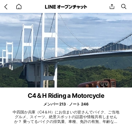
Go
share
se
back
to
home
C4＆H Riding a Motorcycle
メンバー 213
ノート 246
中四国か兵庫（C4＆H）にお住まいの皆さんでバイク、ご当地
グルメ、スイーツ、絶景スポットの話題や情報共有しません
か？ 乗ってるバイクの排気量、車種、免許の有無、年齢など
問いません。 内容はバイクネタに限らず、愚痴、独り言、今
日の出来事、質問など話題は何でも構いません。 Riding a Mo