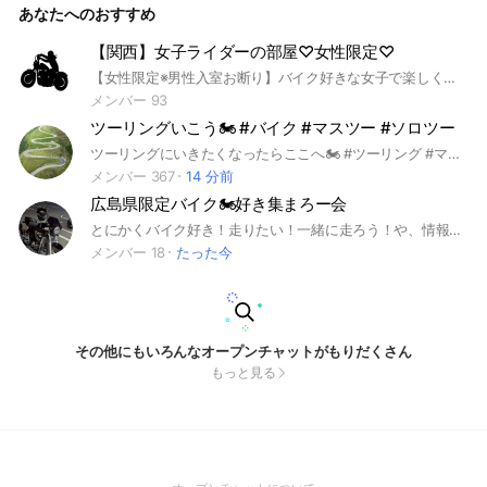
あなたへのおすすめ
torcycle！ バイクに乗ってる人も、これから乗る人も遠慮なく
参加して下さい😄 ツーリングは勿論、キャンプやオフ会も企
画してます。 設定から「トークルーム」をクリックしていた
【関西】女子ライダーの部屋♡女性限定♡
だけるとキャンプ⛺️の部屋もありますので、ご興味ある方はそ
【女性限定※男性入室お断り】バイク好きな女子で楽しくお喋りするオープンチャットです🌸ママさんライダーも、初心者ライダーさんも、これからバイクに乗りたい！という方でもウェルカムです！ノートに皆さんのプロフィール貼ってます♡♡オプチャ入られましたら、ノートにプロフィールの作成をお願い致します♡#女子ライダー#ライダー#関西#バイク好き#ツーリング好き#
ちらも是非ご登録下さい。 #鳥取 #島根 #岡山 #広島 #山口 #
徳島 #愛媛 #高知 #香川 #兵庫 #オートバイ #キャンプ #バイ
メンバー 93
カー #トライク #ツーリング
ツーリングいこう🏍️ #バイク #マスツー #ソロツー
ツーリングにいきたくなったらここへ🏍️ #ツーリング #マスツー #ソロツー #キャンツー #キャンプ#街乗り#通勤 #原付二種#小型#中型#中免#大型#限定解除#自動車教習所#改造#原付#大型#普通二輪#初心者#若葉マーク #相談#女子#女性#日帰り温泉#観光 #レース#バイク乗り#オートバイ#モーターサイクル#SSバイク#スーパースポーツ#サーキット#リターンライダー#バイカー#レーサー #ホンダ#ヤマハ#スズキ#カワサキ#ハーレーダビッドソン#ビューエル#ドゥカティ#アプリリア#ベスパ#トライアンフ#ノートン#ニンジャ#カタナ#HONDA#YAMAHA#SUZUKI#KAWASAKI#Harley-Davidson#Buell#DUCATI#aprilia#MotoGuzzi#Vespa#BMW#TRIUMPH#Norton#KTM #Ninja#CBR#RRR#NSR#1600#1400#1200#1000RR#1000F#900RR#800#750#600RR#600F#500#400#250#200#150#125#90#50cc 北関東北海道九州四国中国高松山陰山陽関西日本東日本中部地方沖縄那覇さいたま札幌青森県岩手盛岡宇都宮城仙台秋田和歌山形福島根茨城水戸栃木群馬前橋埼玉千葉東京都神奈川横浜新潟富山梨石川金沢福井甲府長野岐阜静岡山口愛知名古屋三重滋賀大津大阪兵庫神戸奈良鳥取松江広島徳島香川高知愛媛福岡佐賀長崎熊本大分宮崎鹿児島
メンバー 367
14 分前
広島県限定バイク🏍好き集まろー会
とにかくバイク好き！走りたい！一緒に走ろう！や、情報交換やイベントなどに活用して頂けたら幸いです。 細かい事は抜きにして、小型バイク〜大型までジャンル問わず、皆さんが安全に笑顔で出発して無事にツーリングを終わらせて帰宅する、そんなオプチャを目指しております。みんなで楽しいオプチャを作っていきましょう🙂‍↕️⋆꙳よろしくお願いいたします🏍✨
メンバー 18
たった今
その他にもいろんなオープンチャットがもりだくさん
もっと見る