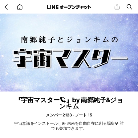
Go
share
se
back
to
home
『宇宙マスター🪐』by 南郷純子&ジョ
ンキム
メンバー 2123
ノート 15
宇宙意識をインストールし💫 未来を自由自在に創る場所💎 誰
でも参加できます。