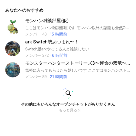
たい。装備作りたい。ワイワイしたい！ そんな人はぜひ参加
して、楽しいモンハンライフを満喫しよう！ 大事なノート読
あなたへのおすすめ
むのと自己紹介忘れずに！ あと、即抜け、改造データでのオ
ンラインプレー、出会い目的での参加、他のオプの宣伝は皆が
嫌な気になるのでおやめ下さい❌退会の際は一言お願いします
モンハン雑談部屋(仮)
m(_ _)m #モンハン #初心者歓迎 #モンハンライズ #モンスタ
ここはモンハン雑談部屋です モンハン以外の話題も全然OK🙆‍♀️ マルチ募集も大歓迎！ 誰でもいいんで入ってもらえたら 嬉しいでございます みんないい人だからすぐ 仲良くなれると思うよてかなれるよ ここまで読んだら入ってくれ ｱｻﾞｽ
ーハンターライズサンブレイク
メンバー 43
15 時間前
ark Switch勢あつまれ〜！
Switch版arkやってる人と雑談したい
メンバー 272
6 時間前
モンスターハンターストーリーズ3〜運命の双竜〜やりたい人集まれ~
気軽に入ってもらえたら嬉しいです ここではモンハンストーリーズ3の攻略をメインにしています。ネタバレとかはできれば避けて欲しいです。ストーリーズ2や他のモンハンの話をしても良いです。 ここにはガチ攻略部屋（ネタバレ注意）もあるので活用してくれると嬉しいです。 【禁止事項】 ・暴言等 ・個人情報を言う ・スタンプ連打（具体的には3つ重なったら） ・荒らし 度合いによっては一発アウトもあります #モンハンストーリーズ3 #MHST3 #モンハンストーリーズ #mhst3
メンバー 89
21 時間前
その他にもいろんなオープンチャットがもりだくさん
もっと見る