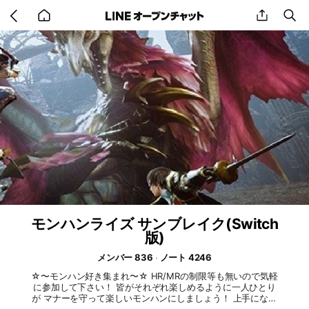
Go
share
se
back
to
home
モンハンライズ サンブレイク(Switch
版)
メンバー 836
ノート 4246
☆〜モンハン好き集まれ〜☆ HR/MRの制限等も無いので気軽
に参加して下さい！ 皆がそれぞれ楽しめるように一人ひとり
が マナーを守って楽しいモンハンにしましょう！ 上手になり