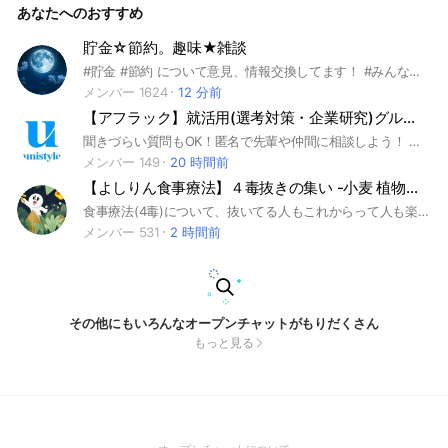
あなたへのおすすめ
リがどういう状態でどんなことで困っているのか』等なるべく
詳しく書いてください。 親切な方ばかりなので、質問攻めに
なってしまいます(笑)
貯金☆節約。趣味★雑談
#貯金 #節約 について意見、情報交換してます！ #みんなで楽しく盛り上がりましょう！！
メンバー 1624
12 分前
【アフラック】就活用(選考対策・企業研究)グループ
聞きづらい質問もOK！匿名で先輩や仲間に相談しよう！ 就活サイトunistyleが運営するアフラックの就活情報(選考対策/企業研究)共有グループです。 #就活 #アフラック #保険業界 #インターンシップ #本選考 #unistyle #ユニスタイル #面接 #採用 #内定 #ES #エントリーシート #自己分析 #業界研究 #企業研究 #自己PR #ガクチカ #学生時代頑張ったこと #志何望動機 #webテスト #ウェブテスト #GD #グループディスカッション #グルディス #OB訪問 #企業選び #就活対策 #就活準備 #大手企業 #日系企業 ▼unistyleが運営する保険のオプチャグループ▼ 日本生命 / 第一生命 / 明治安田生命 / 住友生命 / ソニー生命保険 / 東京海上日動あんしん生命保険 / かんぽ生命保険 / アフラック / オリックス生命保険 / 富国生命保険 / プルデンシャル生命保険 / 太陽生命保険 / 朝日生命 / 大樹生命 / 東京海上日動火災保険 / 三井住友海上火災保険 / 損害保険ジャパン / あいおいニッセイ同和損害保険 / ソニー損害保険 ▼アフラックの企業研究はこちらから▼ https://x.gd/3x9R2
メンバー 149
20 時間前
【よしりん食事療法】４毒抜きの集い -小麦 植物油 乳製品 甘いもの-
食事療法(4毒)について、抜いてる人もこれからって人も楽しく交流しましょう！
メンバー 531
2 時間前
その他にもいろんなオープンチャットがもりだくさん
もっと見る