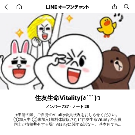
Go
share
se
back
to
home
住友生命Vitality(ง ˙˘˙ )ว
メンバー 737
ノート 29
※申請の際、ご自身のVitality会員状況をおしらせください。
①加入中 ②未加入(無料体験版含む) “住友生命Vitalityの会員
同士が情報共有する場” Vitalityに関する話なら、基本何でもO
K👍✨ まず、参加後は『大事なノート』にあるルールを確認お
願いします。 質問される方へ 返答し易いように、『何のアプ