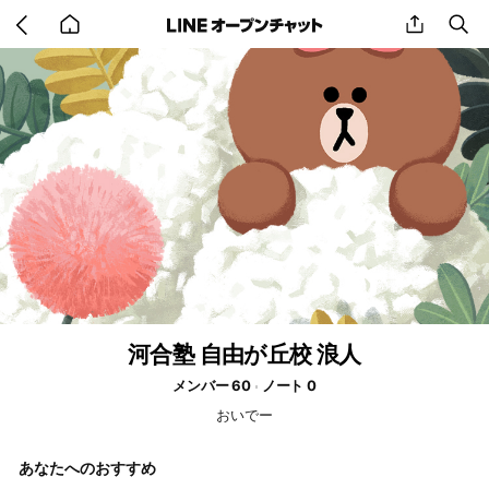
Go
share
se
back
to
home
河合塾 自由が丘校 浪人
メンバー 60
ノート 0
おいでー
あなたへのおすすめ