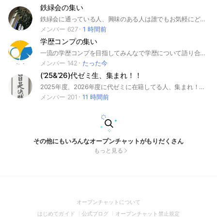
鉄緑会の集い
鉄緑会に通っている人、興味のある人は誰でもお気軽にどうぞ #代々木 #南新宿 #新宿
メンバー 627
1 時間前
学歴コンプの集い
一流の学歴コンプを目指してみんなで学歴について語り合いましょう。 大学批判、質問、模試成績イキリ、何でも可。 多方面から多角的に多様性をもって日本の学歴社会を考察しましょう。 #東大 #京大 #東工大 #一橋 #旧帝大 #医学部 #大学入試 #大学受験 #早慶 #上智 #理科大 #GMARCH #関関同立 #日東駒専 #学歴
メンバー 142
たった今
(’25&’26)代ゼミ生、集まれ！！
2025年度、2026年度に代ゼミに在籍してる人、集まれ！！ 予習とか、授業とかについて話し合お！ 参加者の校舎は、北は札幌校、南は福岡校まで、全校舎います！！多分！笑 ※参加は、代ゼミ生限定です！ ※2025年度用に作りましたが、2026年度の大学受験科生の参加も大歓迎です！！同期だけでなく、代ゼミOBなどにも質問できます！ ※代ゼミの周りの友達に、このオープンチャットの存在を広めて下さい！！参加人数が多い方が、盛り上がるし情報共有がスムーズに行えるので！ ー2025年度 代ゼミ大学受験科生の方へ 1年間、このオープンチャットへのご参加ありがとうございました。このチャットを作った目的である、「全国規模での情報交換」は概ね達成できたと思っています。しかし、代ゼミを卒業しても、このチャットは抜けないでいて欲しいと思っています。なぜなら、代ゼミの後輩にも情報を提供して欲しいからです。1年間、模試の時間割や講師についての情報など、「このチャットに入っていて良かった！」と思える瞬間がきっとあったと思います。代ゼミ大学受験科の後輩にもその瞬間を提供してあげたいと考えています。また、このチャットは受験生同士で切磋琢磨できるという環境でもあるので、存分に後輩に味わってもらうためにも、退会しないで欲しいです！お願いします🙇 「代ゼミ生、集まれ！！」管理者(’25代々木ゼミナール大阪南校OB)
メンバー 201
11 時間前
その他にもいろんなオープンチャットがもりだくさん
もっと見る
(Open
オープンチャットについて
in
(Open
(Open
(Open
はじめてガイド
公式ブログ
オープンチャット禁止規定