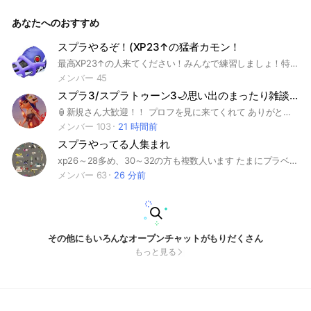
なノートを絶対読んでください！ 快適なオープンチャットに
するために、入室時 ⒈不適切なニックネームやアイコン ⒉勧
あなたへのおすすめ
誘や宣伝 ⒊乱暴な口調 はやめてください ※ここは中学生と高
校生のオプチャです 小学6年生の方は卒業したら可 中学・高校
時代にこのオプチャに入ったら、高校卒業後もいてもいいよ！
スプラやるぞ！(XP23↑の猛者カモン！
ーーーーーー 上級者から初心者まで楽しめるオプチャを目指
最高XP23↑の人来てください！みんなで練習しましょ！特に強さに自信ある人は俺に教えてくれ！！#スプラ#XP#タイマン#猛者#オープン#プラベ
してるよ！ たくさん雑談してくれると嬉しい♪(๑ᴖ◡ᴖ๑)♪ 分か
らないことがあれば何でも聞いてね！ 心優しい方々がたくさ
メンバー 45
んいます！ 創設日 2022年 7月23日 2022年7月23日〜2025年
スプラ3/スプラトゥーン3🌙思い出のまったり雑談喫茶店
5月3日 1代目管理人 紅葉(とっち) 2025年5月3日〜 8月16日 2
代目管理人 かさね 2025年8月16日〜2月26日 代理管理人 雪
🏮新規さん大歓迎！！ プロフを見に来てくれて ありがとう！ ここはスプラトゥーンをテーマとしたグループです*(^o^)/* ⛩ここは皆で雑談したり、教え合ったり、マルチや協力をして賑やかに皆の楽しめる要素の1つとしてやって行くオプチャです！ 居場所作りや、フレンド募集やマルチ募集などに是非使ってください！ (出来たらイベントとかもやっていきたい…！) 🌙スプラトゥーン3以外の雑談も良きです！ 🌙皆で協力し合ったり楽しんだり 低浮上や人見知りな方でも、気軽に話せる様な 大勢で優しい暖かいグループを目指してます！ ⛩貴方の居場所や思い出の1つになれたら嬉しいのぜ☆ 皆でスプラトゥーン3ライフを盛り上げていこう！ 是非入って来てくれると嬉しきです(≧∇≦)ゞ 🏮追記 姉妹グループでマイクラや原神・東方のOCもあります！ マイクラ好き・東方好き・原神好きの方も是非来てね！ #スプラトゥーン3 #ゲーム #マイクラ #Minecraft #Minecraft #東方 #原神 #スプラ3 #Splatoon3 #スプラフレンド #スプラ雑談 #Switch #スイッチ #雑談 #スプラトゥーン #スプラ #学生 #青春 #東方Project #マイクラSwitch
さん 2月26日〜 2代目管理人 かさね #スプラ #スプラトゥー
メンバー 103
21 時間前
ン #スプラ3 #スプラトゥーン3 #サーモンラン #サモラン #サ
スプラやってる人集まれ
ーモンランNW #サモランNW #ガチ勢 #エンジョイ勢 #enjoy
勢 #初心者 #Xマッチ #バンカラマッチ #レギュラーマッチ #プ
xp26～28多め、30～32の方も複数人います たまにプラベをしたりタイマンをしたりオープンで1位やイベマで上位を狙ったりしています 最低ライン複数のルール25以上あるから方推奨です 他オープンチャットとの相互は一切してません ～参加する前に～ 通知溜まりやすいです。重くなったときの対処法はノートに載せてますが通知気になる人はおすすめしません🙏 ALLメンもよくされます 詳しいルールは大事なノートにあるのでそこをご確認下さい ～禁止事項～ 即抜け/荒らし/オプの人に対する暴言•味方批判/下ネタ/ウデマエ•xp詐称/他オープンチャット•YouTube•Tiktok等のSNSの宣伝目的/有名プレイヤーのなりすまし/マナー違反等/その他管理人•副管理人が不適切と判断したもの/利用規約に反するものは即強制退会となります 海外サーバーでのxpを名乗るのは控えて頂けるとありがたいです 最低限のマナーを守れる人だけ来てください！ 承認遅れる場合があります。ご了承下さい ※質問の答えになってない参加リクエストは削除させていただきます 入ったらあいさつとノートに自己紹介をお願いします！ 参加リクエストお待ちしております！ 🔍検索ワード🔎 #スプラ#スプラトゥーン#スプラトゥーン3#スプラ3#スプラ2#Splatoon#Splatoon2#Splatoon3#対抗戦#xマッチ#スプラオプ
ライベートマッチ #ガチマッチ #プラベ #ガチマ #Splatoon #
メンバー 63
26 分前
Splatoon3 #学生 #中学生 #高校生 #ゲーム #スイッチ #Switc
h #Nintendo #任天堂 #ニンテンドー #対戦 #攻略 #フレンド
#フェス #フウカ #ウツホ #マンタロー #ビッグラン #バイトチ
ームコンテスト #バチコン #サイドオーダー #サイド・オーダ
ー #エキスパンション・パス #有料追加コンテンツ #グランド
フェスティバル
その他にもいろんなオープンチャットがもりだくさん
もっと見る