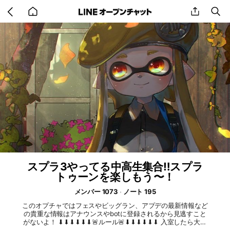
Go
share
se
back
to
home
スプラ3やってる中高生集合‼︎スプラ
トゥーンを楽しもう〜！
メンバー 1073
ノート 195
このオプチャではフェスやビッグラン、アプデの最新情報など
の貴重な情報はアナウンスやbotに登録されるから見逃すこと
がないよ！ ⬇︎⬇︎⬇︎⬇︎⬇︎⬇︎🚨ルール🚨⬇︎⬇︎⬇︎⬇︎⬇︎⬇︎ 入室したら大事